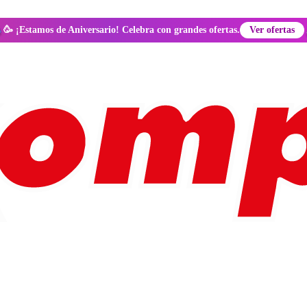
🥳 ¡Estamos de Aniversario! Celebra con grandes ofertas.
Ver ofertas