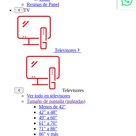
Resmas de Papel
TV
Televisores
Televisores
Ver todo en televisores
Tamaño de pantalla (pulgadas)
Menos de 42"
42" a 48"
49" a 60"
61" a 70"
71" a 86"
86" y más