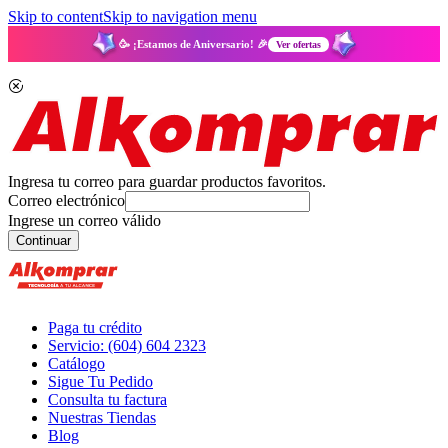
Skip to content
Skip to navigation menu
🥳 ¡Estamos de Aniversario! 🎉
Ver ofertas
Ingresa tu correo para guardar productos favoritos.
Correo electrónico
Ingrese un correo válido
Continuar
Paga tu crédito
Servicio: (604) 604 2323
Catálogo
Sigue Tu Pedido
Consulta tu factura
Nuestras Tiendas
Blog