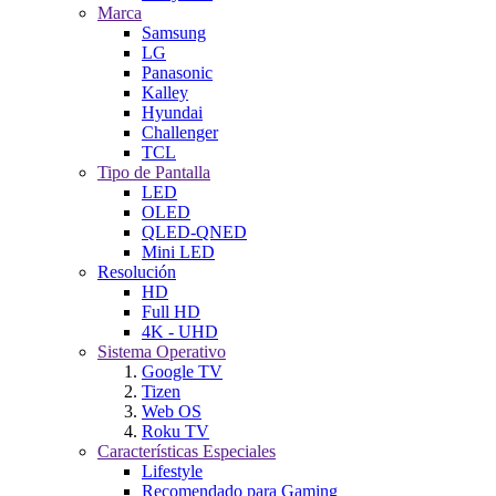
Marca
Samsung
LG
Panasonic
Kalley
Hyundai
Challenger
TCL
Tipo de Pantalla
LED
OLED
QLED-QNED
Mini LED
Resolución
HD
Full HD
4K - UHD
Sistema Operativo
Google TV
Tizen
Web OS
Roku TV
Características Especiales
Lifestyle
Recomendado para Gaming