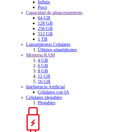
Infinix
Poco
Capacidad de almacenamiento
64 GB
128 GB
256 GB
512 GB
1 TB
Lanzamientos Celulares
Últimos smartphones
Memoria RAM
4 GB
6 GB
8 GB
12 GB
16 GB
Inteligencia Artificial
Celulares con IA
Celulares plegables
Plegables