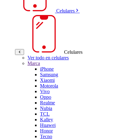
Celulares
Celulares
Ver todo en celulares
Marca
iPhone
Samsung
Xiaomi
Motorola
Vivo
Oppo
Realme
Nubia
TCL
Kalley
Huawei
Honor
Tecno