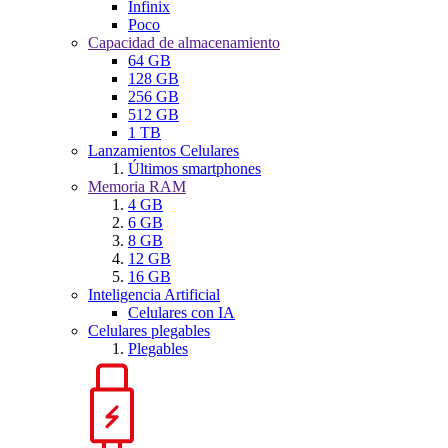
Infinix
Poco
Capacidad de almacenamiento
64 GB
128 GB
256 GB
512 GB
1 TB
Lanzamientos Celulares
Últimos smartphones
Memoria RAM
4 GB
6 GB
8 GB
12 GB
16 GB
Inteligencia Artificial
Celulares con IA
Celulares plegables
Plegables