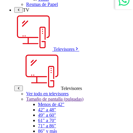
Resmas de Papel
TV
Televisores
Televisores
Ver todo en televisores
Tamaño de pantalla (pulgadas)
Menos de 42"
42" a 48"
49" a 60"
61" a 70"
71" a 86"
86" y más