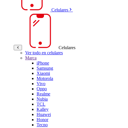
Celulares
Celulares
Ver todo en celulares
Marca
iPhone
Samsung
Xiaomi
Motorola
Vivo
Oppo
Realme
Nubia
TCL
Kalley
Huawei
Honor
Tecno