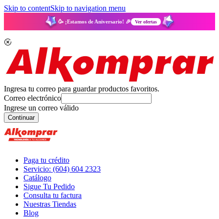
Skip to content
Skip to navigation menu
🥳 ¡Estamos de Aniversario! 🎉
Ver ofertas
Ingresa tu correo para guardar productos favoritos.
Correo electrónico
Ingrese un correo válido
Continuar
Paga tu crédito
Servicio: (604) 604 2323
Catálogo
Sigue Tu Pedido
Consulta tu factura
Nuestras Tiendas
Blog