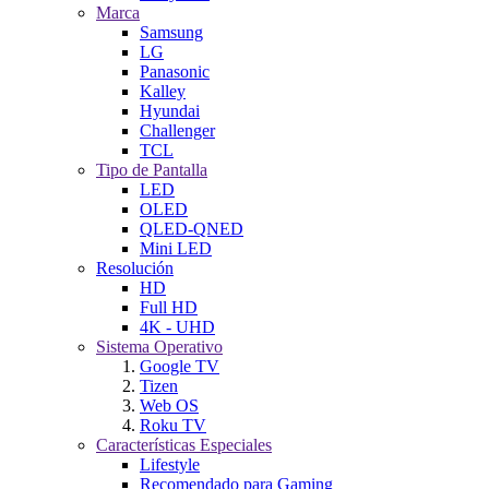
Marca
Samsung
LG
Panasonic
Kalley
Hyundai
Challenger
TCL
Tipo de Pantalla
LED
OLED
QLED-QNED
Mini LED
Resolución
HD
Full HD
4K - UHD
Sistema Operativo
Google TV
Tizen
Web OS
Roku TV
Características Especiales
Lifestyle
Recomendado para Gaming