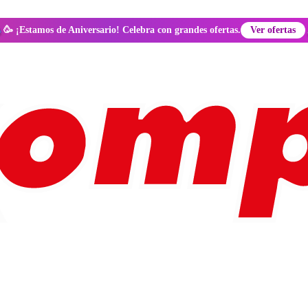
🥳 ¡Estamos de Aniversario! Celebra con grandes ofertas.
Ver ofertas