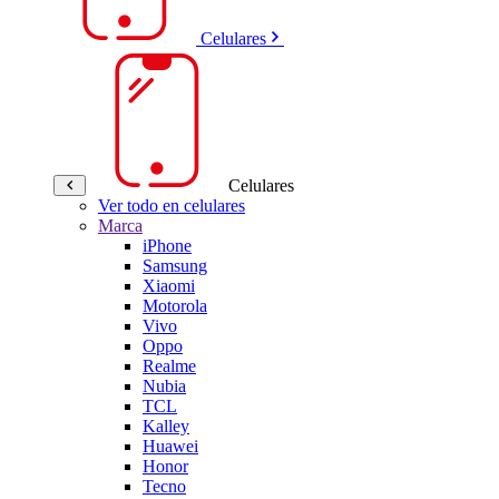
Celulares
Celulares
Ver todo en celulares
Marca
iPhone
Samsung
Xiaomi
Motorola
Vivo
Oppo
Realme
Nubia
TCL
Kalley
Huawei
Honor
Tecno