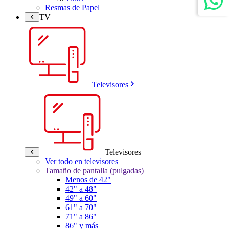
Resmas de Papel
TV
Televisores
Televisores
Ver todo en televisores
Tamaño de pantalla (pulgadas)
Menos de 42"
42" a 48"
49" a 60"
61" a 70"
71" a 86"
86" y más