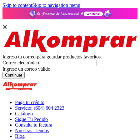
Skip to content
Skip to navigation menu
🥳 ¡Estamos de Aniversario! 🎉
Ver ofertas
Ingresa tu correo para guardar productos favoritos.
Correo electrónico
Ingrese un correo válido
Continuar
Paga tu crédito
Servicio: (604) 604 2323
Catálogo
Sigue Tu Pedido
Consulta tu factura
Nuestras Tiendas
Blog