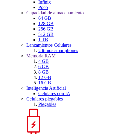
Infinix
Poco
Capacidad de almacenamiento
64 GB
128 GB
256 GB
512 GB
1 TB
Lanzamientos Celulares
Últimos smartphones
Memoria RAM
4 GB
6 GB
8 GB
12 GB
16 GB
Inteligencia Artificial
Celulares con IA
Celulares plegables
Plegables