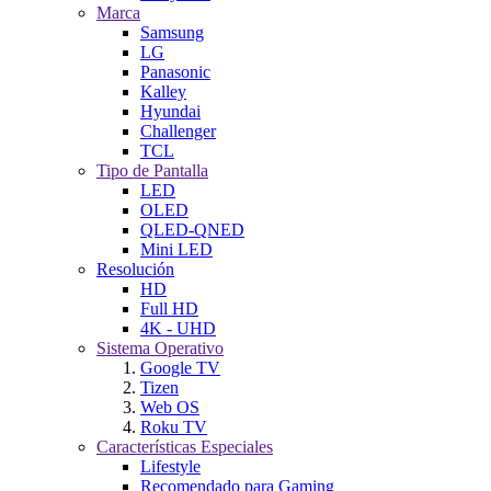
Marca
Samsung
LG
Panasonic
Kalley
Hyundai
Challenger
TCL
Tipo de Pantalla
LED
OLED
QLED-QNED
Mini LED
Resolución
HD
Full HD
4K - UHD
Sistema Operativo
Google TV
Tizen
Web OS
Roku TV
Características Especiales
Lifestyle
Recomendado para Gaming