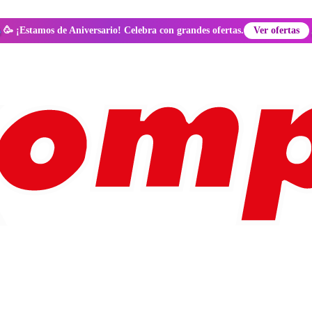
🥳 ¡Estamos de Aniversario! Celebra con grandes ofertas.
Ver ofertas