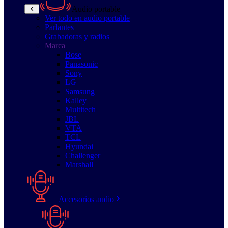
Audio portable
Ver todo en audio portable
Parlantes
Grabadoras y radios
Marca
Bose
Panasonic
Sony
LG
Samsung
Kalley
Multitech
JBL
VTA
TCL
Hyundai
Challenger
Marshall
Accesorios audio