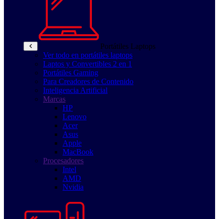
Portátiles Laptops
Ver todo en portátiles laptops
Laptos y Convertibles 2 en 1
Portátiles Gaming
Para Creadores de Contenido
Inteligencia Artificial
Marcas
HP
Lenovo
Acer
Asus
Apple
MacBook
Procesadores
Intel
AMD
Nvidia