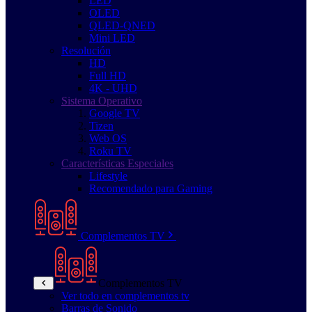
LED
OLED
QLED-QNED
Mini LED
Resolución
HD
Full HD
4K - UHD
Sistema Operativo
Google TV
Tizen
Web OS
Roku TV
Características Especiales
Lifestyle
Recomendado para Gaming
Complementos TV
Complementos TV
Ver todo en complementos tv
Barras de Sonido