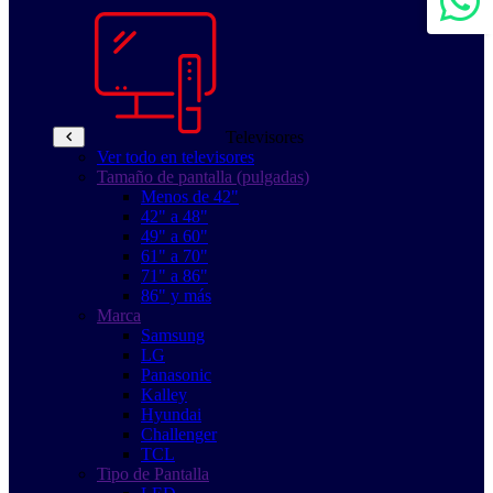
Televisores
Ver todo en televisores
Tamaño de pantalla (pulgadas)
Menos de 42"
42" a 48"
49" a 60"
61" a 70"
71" a 86"
86" y más
Marca
Samsung
LG
Panasonic
Kalley
Hyundai
Challenger
TCL
Tipo de Pantalla