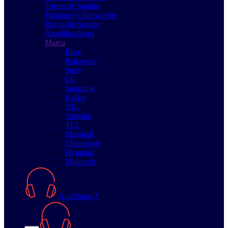
Torres de Sonido
Parlantes y Subwoofer
Barras de Sonido
Amplificadores
Marca
Bose
Panasonic
Sony
LG
Samsung
Kalley
JBL
Yamaha
TCL
Marshall
Challenger
Hyundai
Multitech
Audífonos