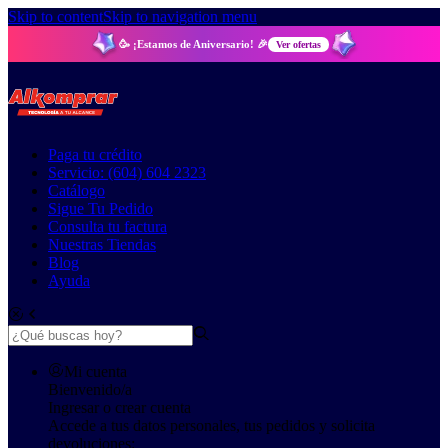
Skip to content
Skip to navigation menu
🥳 ¡Estamos de Aniversario! 🎉
Ver ofertas
Paga tu crédito
Servicio: (604) 604 2323
Catálogo
Sigue Tu Pedido
Consulta tu factura
Nuestras Tiendas
Blog
Ayuda
Mi cuenta
Bienvenido/a
Ingresar o crear cuenta
Accede a tus datos personales, tus pedidos y solicita
devoluciones: