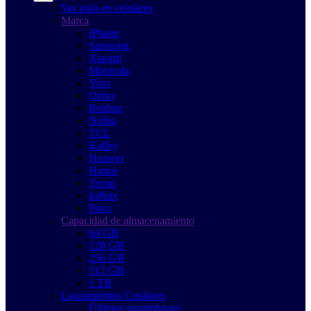
Ver todo en celulares
Marca
iPhone
Samsung
Xiaomi
Motorola
Vivo
Oppo
Realme
Nubia
TCL
Kalley
Huawei
Honor
Tecno
Infinix
Poco
Capacidad de almacenamiento
64 GB
128 GB
256 GB
512 GB
1 TB
Lanzamientos Celulares
Últimos smartphones