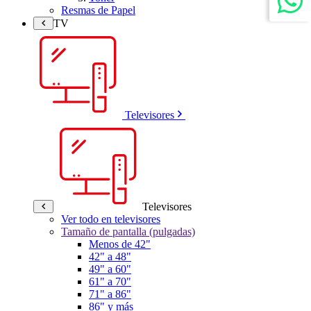
Resmas de Papel
TV
Televisores
Televisores
Ver todo en televisores
Tamaño de pantalla (pulgadas)
Menos de 42"
42" a 48"
49" a 60"
61" a 70"
71" a 86"
86" y más