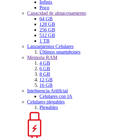
Infinix
Poco
Capacidad de almacenamiento
64 GB
128 GB
256 GB
512 GB
1 TB
Lanzamientos Celulares
Últimos smartphones
Memoria RAM
4 GB
6 GB
8 GB
12 GB
16 GB
Inteligencia Artificial
Celulares con IA
Celulares plegables
Plegables