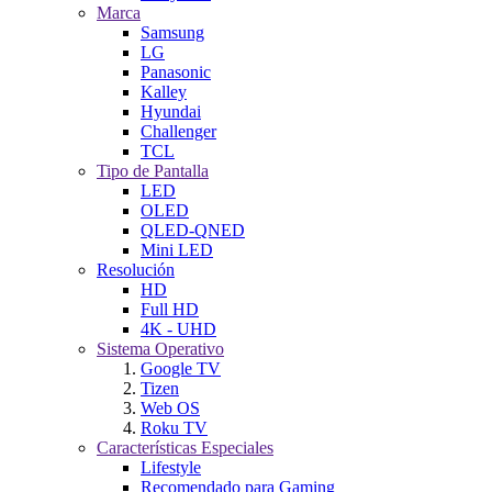
Marca
Samsung
LG
Panasonic
Kalley
Hyundai
Challenger
TCL
Tipo de Pantalla
LED
OLED
QLED-QNED
Mini LED
Resolución
HD
Full HD
4K - UHD
Sistema Operativo
Google TV
Tizen
Web OS
Roku TV
Características Especiales
Lifestyle
Recomendado para Gaming