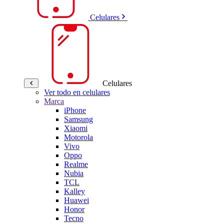
Celulares
Celulares
Ver todo en celulares
Marca
iPhone
Samsung
Xiaomi
Motorola
Vivo
Oppo
Realme
Nubia
TCL
Kalley
Huawei
Honor
Tecno