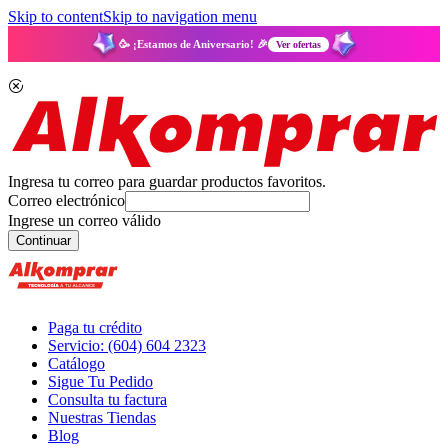
Skip to content
Skip to navigation menu
🥳 ¡Estamos de Aniversario! 🎉
Ver ofertas
Ingresa tu correo para guardar productos favoritos.
Correo electrónico
Ingrese un correo válido
Continuar
Paga tu crédito
Servicio: (604) 604 2323
Catálogo
Sigue Tu Pedido
Consulta tu factura
Nuestras Tiendas
Blog