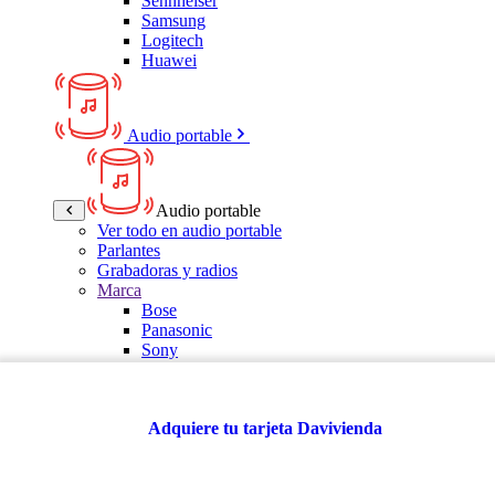
Sennheiser
Samsung
Logitech
Huawei
Audio portable
Audio portable
Ver todo en audio portable
Parlantes
Grabadoras y radios
Marca
Bose
Panasonic
Sony
LG
Samsung
Kalley
Adquiere tu tarjeta Davivienda
Multitech
JBL
VTA
TCL