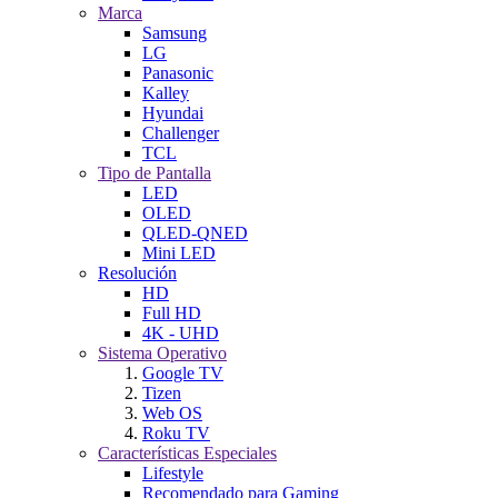
Marca
Samsung
LG
Panasonic
Kalley
Hyundai
Challenger
TCL
Tipo de Pantalla
LED
OLED
QLED-QNED
Mini LED
Resolución
HD
Full HD
4K - UHD
Sistema Operativo
Google TV
Tizen
Web OS
Roku TV
Características Especiales
Lifestyle
Recomendado para Gaming