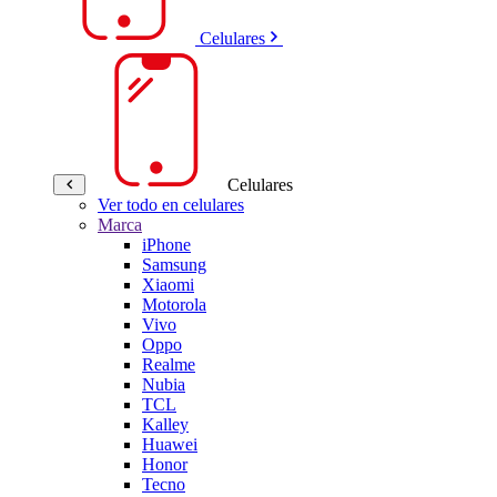
Celulares
Celulares
Ver todo en celulares
Marca
iPhone
Samsung
Xiaomi
Motorola
Vivo
Oppo
Realme
Nubia
TCL
Kalley
Huawei
Honor
Tecno