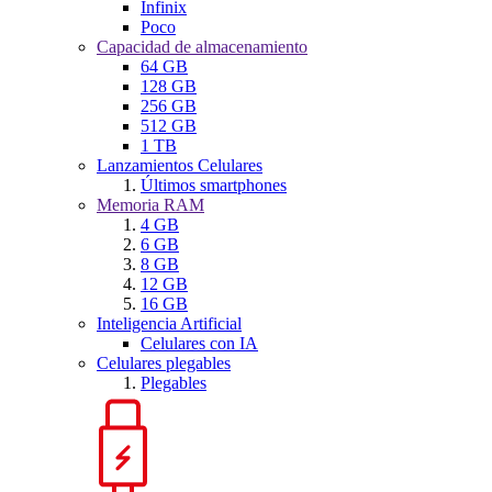
Infinix
Poco
Capacidad de almacenamiento
64 GB
128 GB
256 GB
512 GB
1 TB
Lanzamientos Celulares
Últimos smartphones
Memoria RAM
4 GB
6 GB
8 GB
12 GB
16 GB
Inteligencia Artificial
Celulares con IA
Celulares plegables
Plegables