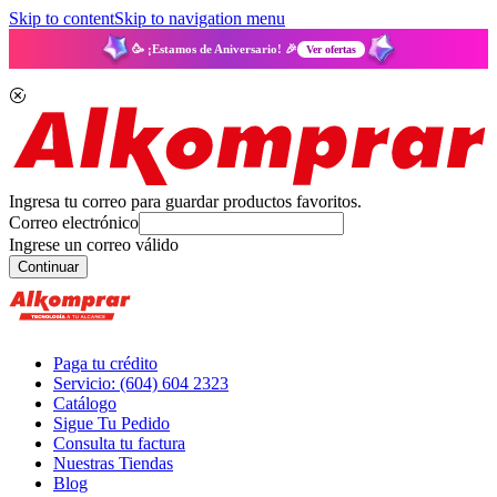
Skip to content
Skip to navigation menu
🥳 ¡Estamos de Aniversario! 🎉
Ver ofertas
Ingresa tu correo para guardar productos favoritos.
Correo electrónico
Ingrese un correo válido
Continuar
Paga tu crédito
Servicio: (604) 604 2323
Catálogo
Sigue Tu Pedido
Consulta tu factura
Nuestras Tiendas
Blog