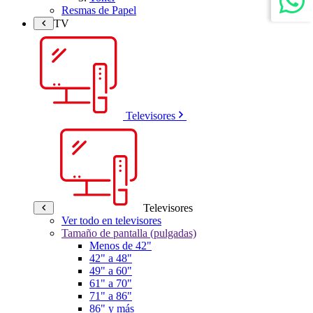
Resmas de Papel
TV
Televisores
Televisores
Ver todo en televisores
Tamaño de pantalla (pulgadas)
Menos de 42"
42" a 48"
49" a 60"
61" a 70"
71" a 86"
86" y más