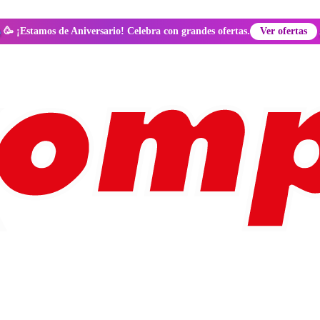
🥳 ¡Estamos de Aniversario! Celebra con grandes ofertas.
Ver ofertas