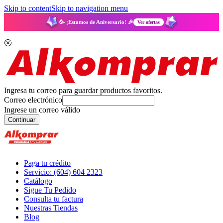
Skip to content
Skip to navigation menu
🥳 ¡Estamos de Aniversario! 🎉
Ver ofertas
Ingresa tu correo para guardar productos favoritos.
Correo electrónico
Ingrese un correo válido
Continuar
Paga tu crédito
Servicio: (604) 604 2323
Catálogo
Sigue Tu Pedido
Consulta tu factura
Nuestras Tiendas
Blog