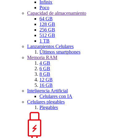
Infinix
Poco
Capacidad de almacenamiento
64 GB
128 GB
256 GB
512 GB
1 TB
Lanzamientos Celulares
Últimos smartphones
Memoria RAM
4 GB
6 GB
8 GB
12 GB
16 GB
Inteligencia Artificial
Celulares con IA
Celulares plegables
Plegables