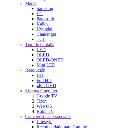
Marca
Samsung
LG
Panasonic
Kalley
Hyundai
Challenger
TCL
Tipo de Pantalla
LED
OLED
QLED-QNED
Mini LED
Resolución
HD
Full HD
4K - UHD
Sistema Operativo
Google TV
Tizen
Web OS
Roku TV
Características Especiales
Lifestyle
Recomendado para Gaming