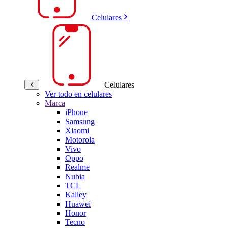
Celulares
Celulares
Ver todo en celulares
Marca
iPhone
Samsung
Xiaomi
Motorola
Vivo
Oppo
Realme
Nubia
TCL
Kalley
Huawei
Honor
Tecno