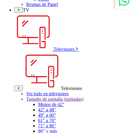
Resmas de Papel
TV
Televisores
Televisores
Ver todo en televisores
Tamaño de pantalla (pulgadas)
Menos de 42"
42" a 48"
49" a 60"
61" a 70"
71" a 86"
86" y más