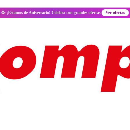
🥳 ¡Estamos de Aniversario! Celebra con grandes ofertas.
Ver ofertas