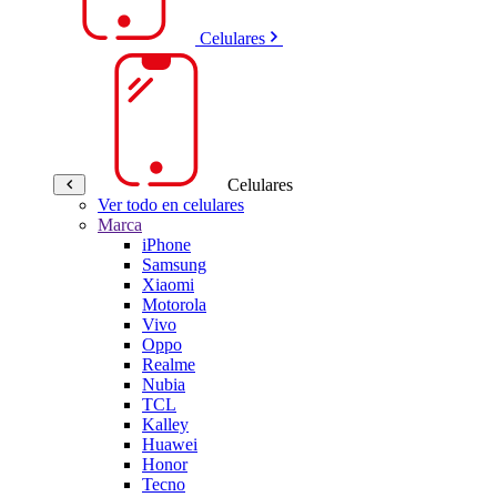
Celulares
Celulares
Ver todo en celulares
Marca
iPhone
Samsung
Xiaomi
Motorola
Vivo
Oppo
Realme
Nubia
TCL
Kalley
Huawei
Honor
Tecno