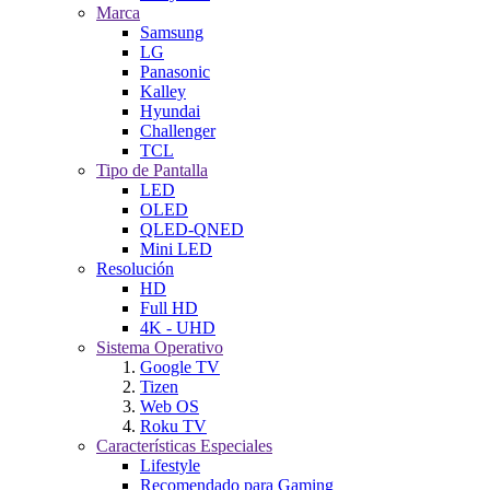
Marca
Samsung
LG
Panasonic
Kalley
Hyundai
Challenger
TCL
Tipo de Pantalla
LED
OLED
QLED-QNED
Mini LED
Resolución
HD
Full HD
4K - UHD
Sistema Operativo
Google TV
Tizen
Web OS
Roku TV
Características Especiales
Lifestyle
Recomendado para Gaming