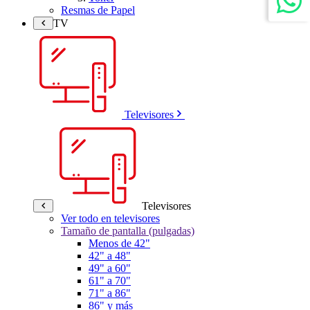
Resmas de Papel
TV
Televisores
Televisores
Ver todo en televisores
Tamaño de pantalla (pulgadas)
Menos de 42"
42" a 48"
49" a 60"
61" a 70"
71" a 86"
86" y más