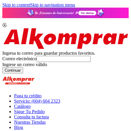
Skip to content
Skip to navigation menu
🥳 ¡Estamos de Aniversario! 🎉
Ver ofertas
Ingresa tu correo para guardar productos favoritos.
Correo electrónico
Ingrese un correo válido
Continuar
Paga tu crédito
Servicio: (604) 604 2323
Catálogo
Sigue Tu Pedido
Consulta tu factura
Nuestras Tiendas
Blog