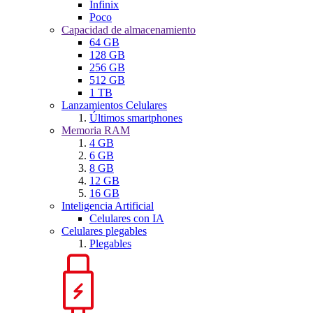
Infinix
Poco
Capacidad de almacenamiento
64 GB
128 GB
256 GB
512 GB
1 TB
Lanzamientos Celulares
Últimos smartphones
Memoria RAM
4 GB
6 GB
8 GB
12 GB
16 GB
Inteligencia Artificial
Celulares con IA
Celulares plegables
Plegables