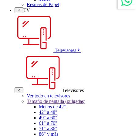
Resmas de Papel
TV
Televisores
Televisores
Ver todo en televisores
Tamaño de pantalla (pulgadas)
Menos de 42"
42" a 48"
49" a 60"
61" a 70"
71" a 86"
86" y más