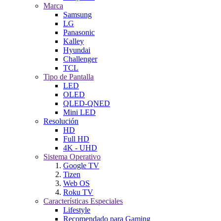
Marca
Samsung
LG
Panasonic
Kalley
Hyundai
Challenger
TCL
Tipo de Pantalla
LED
OLED
QLED-QNED
Mini LED
Resolución
HD
Full HD
4K - UHD
Sistema Operativo
Google TV
Tizen
Web OS
Roku TV
Características Especiales
Lifestyle
Recomendado para Gaming