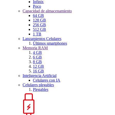
Infinix
Poco
Capacidad de almacenamiento
64 GB
128 GB
256 GB
512 GB
1 TB
Lanzamientos Celulares
Últimos smartphones
Memoria RAM
4 GB
6 GB
8 GB
12 GB
16 GB
Inteligencia Artificial
Celulares con IA
Celulares plegables
Plegables