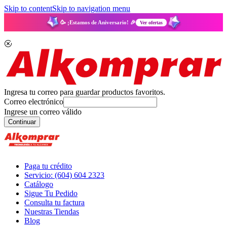
Skip to content
Skip to navigation menu
🥳 ¡Estamos de Aniversario! 🎉
Ver ofertas
Ingresa tu correo para guardar productos favoritos.
Correo electrónico
Ingrese un correo válido
Continuar
Paga tu crédito
Servicio: (604) 604 2323
Catálogo
Sigue Tu Pedido
Consulta tu factura
Nuestras Tiendas
Blog