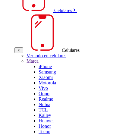
Celulares
Celulares
Ver todo en celulares
Marca
iPhone
Samsung
Xiaomi
Motorola
Vivo
Oppo
Realme
Nubia
TCL
Kalley
Huawei
Honor
Tecno