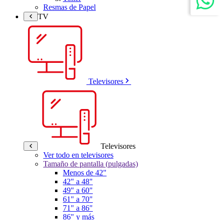
Resmas de Papel
TV
Televisores
Televisores
Ver todo en televisores
Tamaño de pantalla (pulgadas)
Menos de 42"
42" a 48"
49" a 60"
61" a 70"
71" a 86"
86" y más