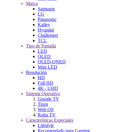
Marca
Samsung
LG
Panasonic
Kalley
Hyundai
Challenger
TCL
Tipo de Pantalla
LED
OLED
QLED-QNED
Mini LED
Resolución
HD
Full HD
4K - UHD
Sistema Operativo
Google TV
Tizen
Web OS
Roku TV
Características Especiales
Lifestyle
Recomendado para Gaming