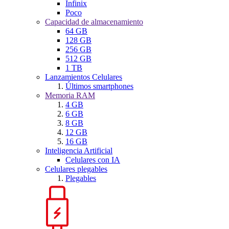
Infinix
Poco
Capacidad de almacenamiento
64 GB
128 GB
256 GB
512 GB
1 TB
Lanzamientos Celulares
Últimos smartphones
Memoria RAM
4 GB
6 GB
8 GB
12 GB
16 GB
Inteligencia Artificial
Celulares con IA
Celulares plegables
Plegables