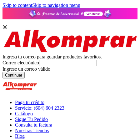
Skip to content
Skip to navigation menu
🥳 ¡Estamos de Aniversario! 🎉
Ver ofertas
Ingresa tu correo para guardar productos favoritos.
Correo electrónico
Ingrese un correo válido
Continuar
Paga tu crédito
Servicio: (604) 604 2323
Catálogo
Sigue Tu Pedido
Consulta tu factura
Nuestras Tiendas
Blog