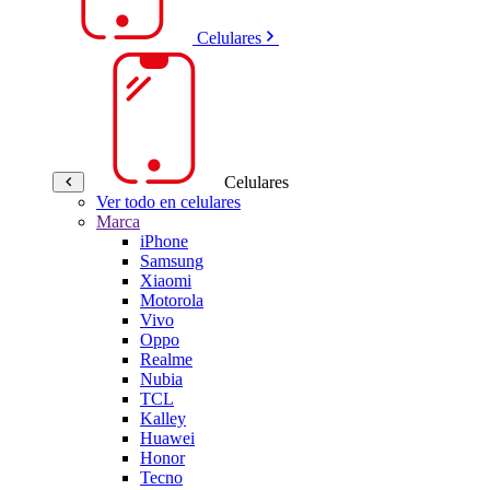
Celulares
Celulares
Ver todo en celulares
Marca
iPhone
Samsung
Xiaomi
Motorola
Vivo
Oppo
Realme
Nubia
TCL
Kalley
Huawei
Honor
Tecno