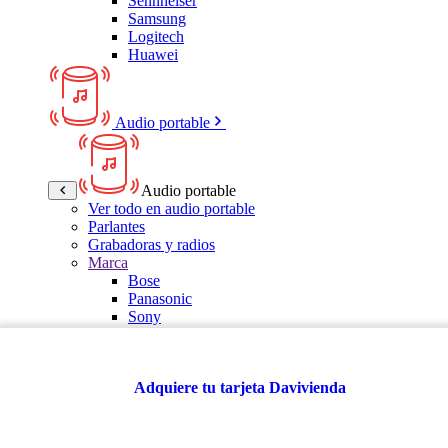
Sennheiser
Samsung
Logitech
Huawei
Audio portable
Audio portable
Ver todo en audio portable
Parlantes
Grabadoras y radios
Marca
Bose
Panasonic
Sony
LG
Samsung
Kalley
Adquiere tu tarjeta Davivienda
Multitech
JBL
VTA
TCL