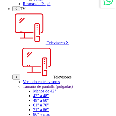
Resmas de Papel
TV
Televisores
Televisores
Ver todo en televisores
Tamaño de pantalla (pulgadas)
Menos de 42"
42" a 48"
49" a 60"
61" a 70"
71" a 86"
86" y más