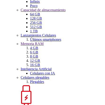
Infinix
Poco
Capacidad de almacenamiento
64 GB
128 GB
256 GB
512 GB
1 TB
Lanzamientos Celulares
Últimos smartphones
Memoria RAM
4 GB
6 GB
8 GB
12 GB
16 GB
Inteligencia Artificial
Celulares con IA
Celulares plegables
Plegables