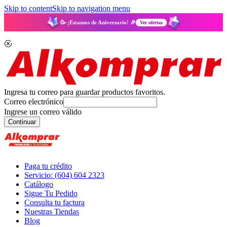
Skip to content
Skip to navigation menu
🥳 ¡Estamos de Aniversario! 🎉
Ver ofertas
Ingresa tu correo para guardar productos favoritos.
Correo electrónico
Ingrese un correo válido
Continuar
Paga tu crédito
Servicio: (604) 604 2323
Catálogo
Sigue Tu Pedido
Consulta tu factura
Nuestras Tiendas
Blog