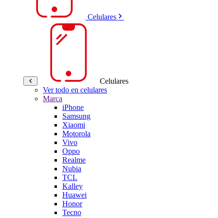
Celulares
Celulares
Ver todo en celulares
Marca
iPhone
Samsung
Xiaomi
Motorola
Vivo
Oppo
Realme
Nubia
TCL
Kalley
Huawei
Honor
Tecno