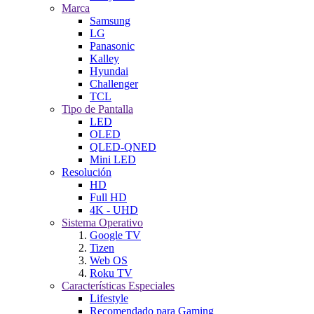
Marca
Samsung
LG
Panasonic
Kalley
Hyundai
Challenger
TCL
Tipo de Pantalla
LED
OLED
QLED-QNED
Mini LED
Resolución
HD
Full HD
4K - UHD
Sistema Operativo
Google TV
Tizen
Web OS
Roku TV
Características Especiales
Lifestyle
Recomendado para Gaming