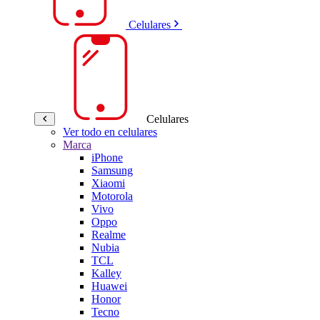
Celulares
Celulares
Ver todo en celulares
Marca
iPhone
Samsung
Xiaomi
Motorola
Vivo
Oppo
Realme
Nubia
TCL
Kalley
Huawei
Honor
Tecno