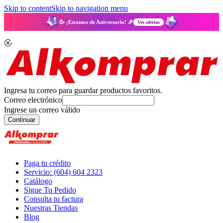
Skip to content
Skip to navigation menu
🥳 ¡Estamos de Aniversario! 🎉
Ver ofertas
Ingresa tu correo para guardar productos favoritos.
Correo electrónico
Ingrese un correo válido
Continuar
Paga tu crédito
Servicio: (604) 604 2323
Catálogo
Sigue Tu Pedido
Consulta tu factura
Nuestras Tiendas
Blog