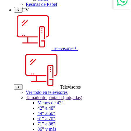
Resmas de Papel
TV
Televisores
Televisores
Ver todo en televisores
Tamaño de pantalla (pulgadas)
Menos de 42"
42" a 48"
49" a 60"
61" a 70"
71" a 86"
86" y más