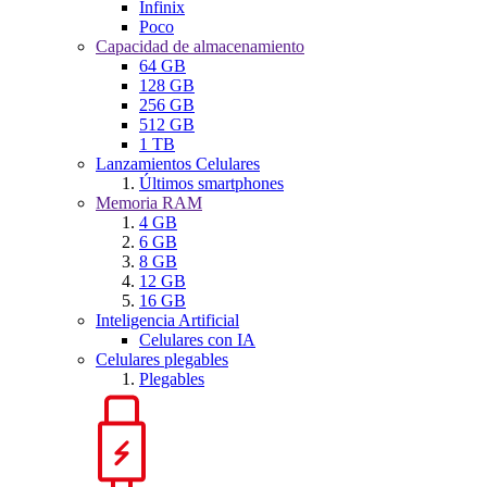
Infinix
Poco
Capacidad de almacenamiento
64 GB
128 GB
256 GB
512 GB
1 TB
Lanzamientos Celulares
Últimos smartphones
Memoria RAM
4 GB
6 GB
8 GB
12 GB
16 GB
Inteligencia Artificial
Celulares con IA
Celulares plegables
Plegables