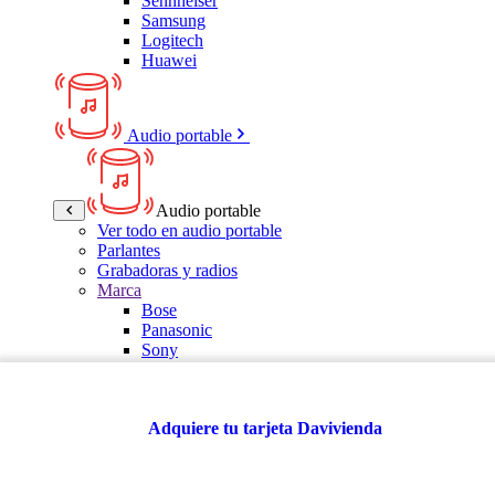
Sennheiser
Samsung
Logitech
Huawei
Audio portable
Audio portable
Ver todo en audio portable
Parlantes
Grabadoras y radios
Marca
Bose
Panasonic
Sony
LG
Samsung
Kalley
Adquiere tu tarjeta Davivienda
Multitech
JBL
VTA
TCL