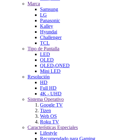
Marca
Samsung
LG
Panasonic
Kalley
Hyundai
Challenger
TCL
Tipo de Pantalla
LED
OLED
QLED-QNED
Mini LED
Resolución
HD
Full HD
4K - UHD
Sistema Operativo
Google TV
Tizen
Web OS
Roku TV
Características Especiales
Lifestyle
Recomendado para Gaming