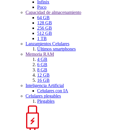
Infinix
Poco
Capacidad de almacenamiento
64 GB
128 GB
256 GB
512 GB
1 TB
Lanzamientos Celulares
Últimos smartphones
Memoria RAM
4 GB
6 GB
8 GB
12 GB
16 GB
Inteligencia Artificial
Celulares con IA
Celulares plegables
Plegables