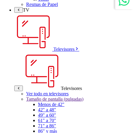
Resmas de Papel
TV
Televisores
Televisores
Ver todo en televisores
Tamaño de pantalla (pulgadas)
Menos de 42"
42" a 48"
49" a 60"
61" a 70"
71" a 86"
86" y más