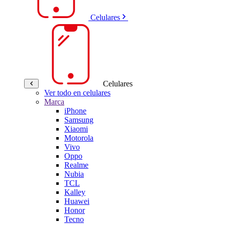
Celulares
Celulares
Ver todo en celulares
Marca
iPhone
Samsung
Xiaomi
Motorola
Vivo
Oppo
Realme
Nubia
TCL
Kalley
Huawei
Honor
Tecno