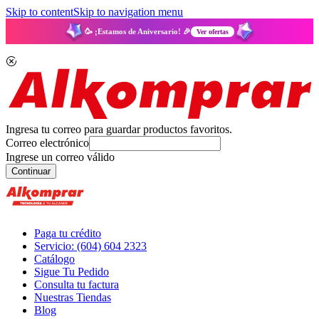
Skip to content
Skip to navigation menu
🥳 ¡Estamos de Aniversario! 🎉
Ver ofertas
Ingresa tu correo para guardar productos favoritos.
Correo electrónico
Ingrese un correo válido
Continuar
Paga tu crédito
Servicio: (604) 604 2323
Catálogo
Sigue Tu Pedido
Consulta tu factura
Nuestras Tiendas
Blog