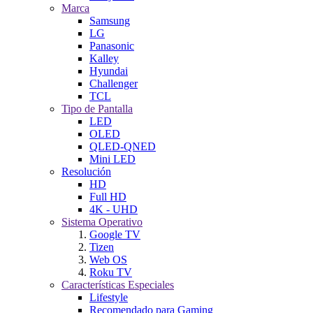
Marca
Samsung
LG
Panasonic
Kalley
Hyundai
Challenger
TCL
Tipo de Pantalla
LED
OLED
QLED-QNED
Mini LED
Resolución
HD
Full HD
4K - UHD
Sistema Operativo
Google TV
Tizen
Web OS
Roku TV
Características Especiales
Lifestyle
Recomendado para Gaming