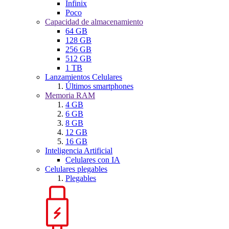
Infinix
Poco
Capacidad de almacenamiento
64 GB
128 GB
256 GB
512 GB
1 TB
Lanzamientos Celulares
Últimos smartphones
Memoria RAM
4 GB
6 GB
8 GB
12 GB
16 GB
Inteligencia Artificial
Celulares con IA
Celulares plegables
Plegables