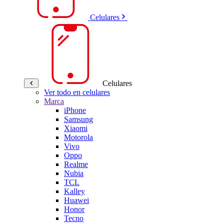
Celulares
Celulares
Ver todo en celulares
Marca
iPhone
Samsung
Xiaomi
Motorola
Vivo
Oppo
Realme
Nubia
TCL
Kalley
Huawei
Honor
Tecno