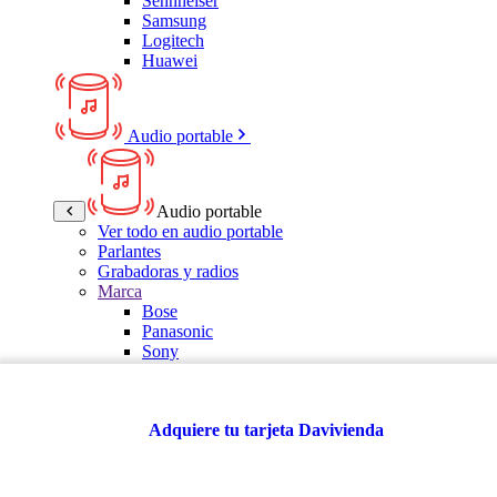
Sennheiser
Samsung
Logitech
Huawei
Audio portable
Audio portable
Ver todo en audio portable
Parlantes
Grabadoras y radios
Marca
Bose
Panasonic
Sony
LG
Samsung
Kalley
Adquiere tu tarjeta Davivienda
Multitech
JBL
VTA
TCL