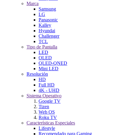
Marca
Samsung
LG
Panasonic
Kalley
Hyundai
Challenger
TCL
Tipo de Pantalla
LED
OLED
QLED-QNED
Mini LED
Resolución
HD
Full HD
4K - UHD
Sistema Operativo
Google TV
Tizen
Web OS
Roku TV
Características Especiales
Lifestyle
Recomendado para Gaming