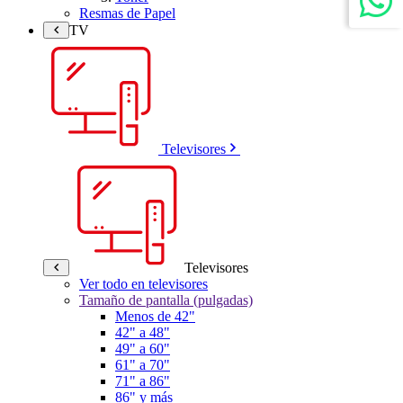
Resmas de Papel
TV
Televisores
Televisores
Ver todo en televisores
Tamaño de pantalla (pulgadas)
Menos de 42"
42" a 48"
49" a 60"
61" a 70"
71" a 86"
86" y más