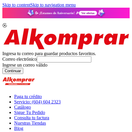
Skip to content
Skip to navigation menu
🥳 ¡Estamos de Aniversario! 🎉
Ver ofertas
Ingresa tu correo para guardar productos favoritos.
Correo electrónico
Ingrese un correo válido
Continuar
Paga tu crédito
Servicio: (604) 604 2323
Catálogo
Sigue Tu Pedido
Consulta tu factura
Nuestras Tiendas
Blog