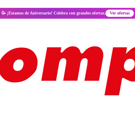
🥳 ¡Estamos de Aniversario! Celebra con grandes ofertas.
Ver ofertas