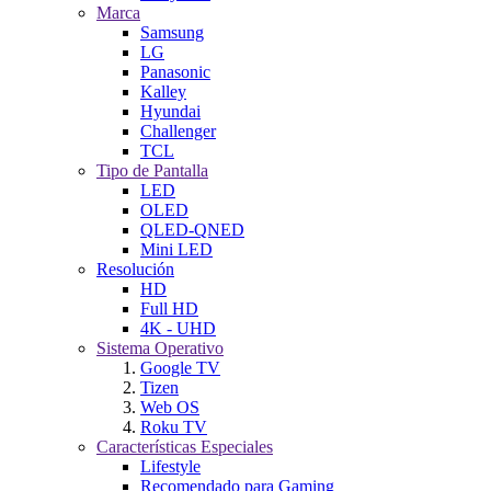
Marca
Samsung
LG
Panasonic
Kalley
Hyundai
Challenger
TCL
Tipo de Pantalla
LED
OLED
QLED-QNED
Mini LED
Resolución
HD
Full HD
4K - UHD
Sistema Operativo
Google TV
Tizen
Web OS
Roku TV
Características Especiales
Lifestyle
Recomendado para Gaming