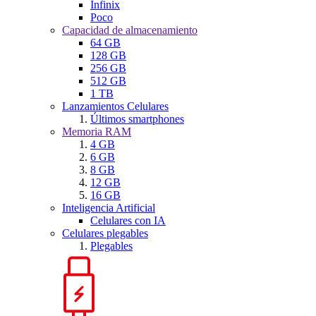
Infinix
Poco
Capacidad de almacenamiento
64 GB
128 GB
256 GB
512 GB
1 TB
Lanzamientos Celulares
Últimos smartphones
Memoria RAM
4 GB
6 GB
8 GB
12 GB
16 GB
Inteligencia Artificial
Celulares con IA
Celulares plegables
Plegables