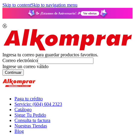
Skip to content
Skip to navigation menu
🥳 ¡Estamos de Aniversario! 🎉
Ver ofertas
Ingresa tu correo para guardar productos favoritos.
Correo electrónico
Ingrese un correo válido
Continuar
Paga tu crédito
Servicio: (604) 604 2323
Catálogo
Sigue Tu Pedido
Consulta tu factura
Nuestras Tiendas
Blog