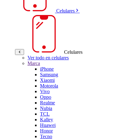
Celulares
Celulares
Ver todo en celulares
Marca
iPhone
Samsung
Xiaomi
Motorola
Vivo
Oppo
Realme
Nubia
TCL
Kalley
Huawei
Honor
Tecno