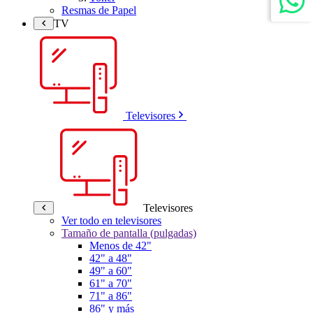
Resmas de Papel
TV
Televisores
Televisores
Ver todo en televisores
Tamaño de pantalla (pulgadas)
Menos de 42"
42" a 48"
49" a 60"
61" a 70"
71" a 86"
86" y más