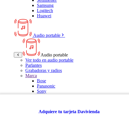
Sennheiser
Samsung
Logitech
Huawei
Audio portable
Audio portable
Ver todo en audio portable
Parlantes
Grabadoras y radios
Marca
Bose
Panasonic
Sony
LG
Samsung
Kalley
Adquiere tu tarjeta Davivienda
Multitech
JBL
VTA
TCL