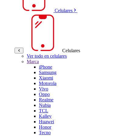
Celulares
Celulares
Ver todo en celulares
Marca
iPhone
Samsung
Xiaomi
Motorola
Vivo
Oppo
Realme
Nubia
TCL
Kalley
Huawei
Honor
Tecno