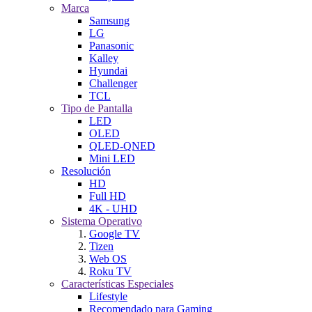
Marca
Samsung
LG
Panasonic
Kalley
Hyundai
Challenger
TCL
Tipo de Pantalla
LED
OLED
QLED-QNED
Mini LED
Resolución
HD
Full HD
4K - UHD
Sistema Operativo
Google TV
Tizen
Web OS
Roku TV
Características Especiales
Lifestyle
Recomendado para Gaming