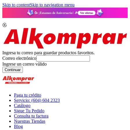
Skip to content
Skip to navigation menu
🥳 ¡Estamos de Aniversario! 🎉
Ver ofertas
Ingresa tu correo para guardar productos favoritos.
Correo electrónico
Ingrese un correo válido
Continuar
Paga tu crédito
Servicio: (604) 604 2323
Catálogo
Sigue Tu Pedido
Consulta tu factura
Nuestras Tiendas
Blog