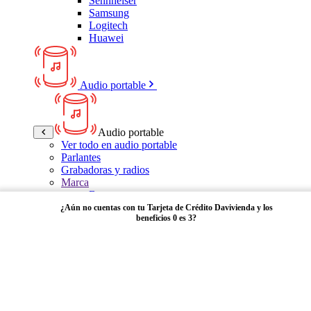
Sennheiser
Samsung
Logitech
Huawei
Audio portable
Audio portable
Ver todo en audio portable
Parlantes
Grabadoras y radios
Marca
Bose
Panasonic
¿Aún no cuentas con tu Tarjeta de Crédito Davivienda y los
beneficios 0 es 3?
Sony
LG
Samsung
Kalley
Adquiérela aquí
Multitech
JBL
VTA
TCL