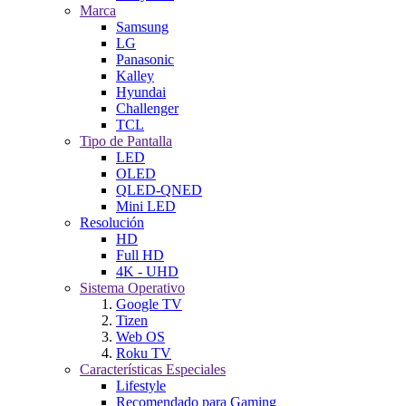
Marca
Samsung
LG
Panasonic
Kalley
Hyundai
Challenger
TCL
Tipo de Pantalla
LED
OLED
QLED-QNED
Mini LED
Resolución
HD
Full HD
4K - UHD
Sistema Operativo
Google TV
Tizen
Web OS
Roku TV
Características Especiales
Lifestyle
Recomendado para Gaming