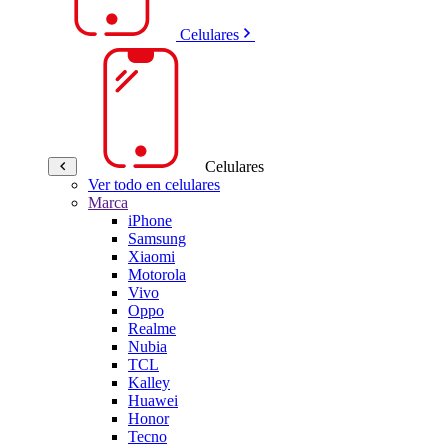
Celulares
Celulares
Ver todo en celulares
Marca
iPhone
Samsung
Xiaomi
Motorola
Vivo
Oppo
Realme
Nubia
TCL
Kalley
Huawei
Honor
Tecno