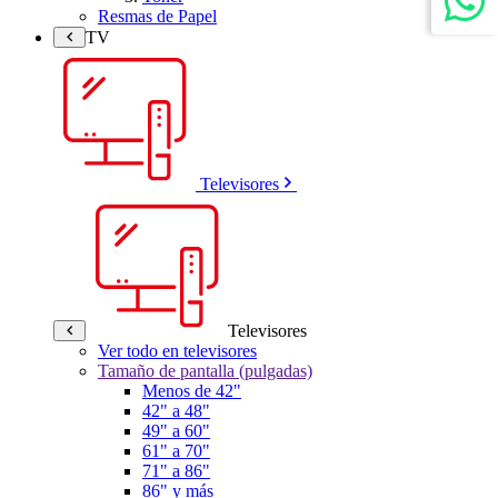
Resmas de Papel
TV
Televisores
Televisores
Ver todo en televisores
Tamaño de pantalla (pulgadas)
Menos de 42"
42" a 48"
49" a 60"
61" a 70"
71" a 86"
86" y más