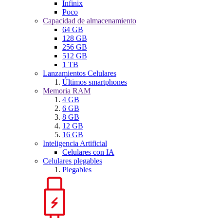
Infinix
Poco
Capacidad de almacenamiento
64 GB
128 GB
256 GB
512 GB
1 TB
Lanzamientos Celulares
Últimos smartphones
Memoria RAM
4 GB
6 GB
8 GB
12 GB
16 GB
Inteligencia Artificial
Celulares con IA
Celulares plegables
Plegables