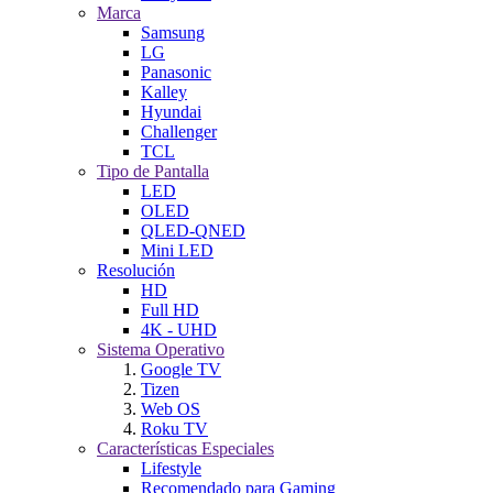
Marca
Samsung
LG
Panasonic
Kalley
Hyundai
Challenger
TCL
Tipo de Pantalla
LED
OLED
QLED-QNED
Mini LED
Resolución
HD
Full HD
4K - UHD
Sistema Operativo
Google TV
Tizen
Web OS
Roku TV
Características Especiales
Lifestyle
Recomendado para Gaming