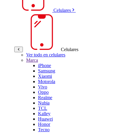
Celulares
Celulares
Ver todo en celulares
Marca
iPhone
Samsung
Xiaomi
Motorola
Vivo
Oppo
Realme
Nubia
TCL
Kalley
Huawei
Honor
Tecno