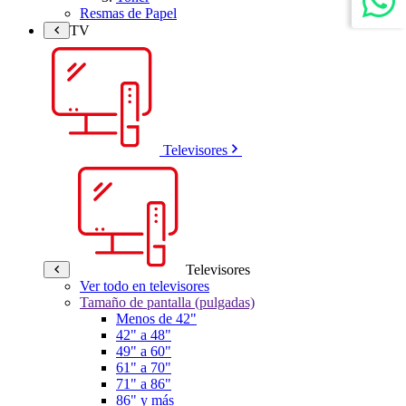
Resmas de Papel
TV
Televisores
Televisores
Ver todo en televisores
Tamaño de pantalla (pulgadas)
Menos de 42"
42" a 48"
49" a 60"
61" a 70"
71" a 86"
86" y más