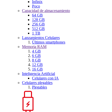
Infinix
Poco
Capacidad de almacenamiento
64 GB
128 GB
256 GB
512 GB
1 TB
Lanzamientos Celulares
Últimos smartphones
Memoria RAM
4 GB
6 GB
8 GB
12 GB
16 GB
Inteligencia Artificial
Celulares con IA
Celulares plegables
Plegables