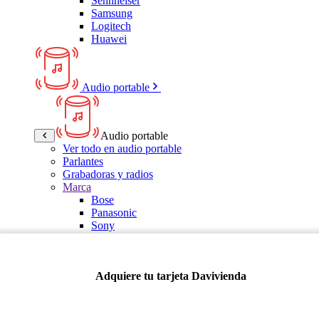
Sennheiser
Samsung
Logitech
Huawei
Audio portable
Audio portable
Ver todo en audio portable
Parlantes
Grabadoras y radios
Marca
Bose
Panasonic
Sony
LG
Samsung
Kalley
Adquiere tu tarjeta Davivienda
Multitech
JBL
VTA
TCL