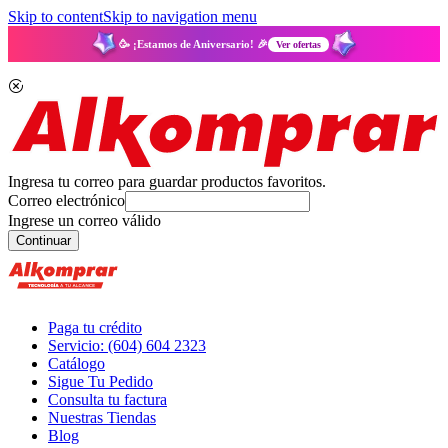
Skip to content
Skip to navigation menu
🥳 ¡Estamos de Aniversario! 🎉
Ver ofertas
Ingresa tu correo para guardar productos favoritos.
Correo electrónico
Ingrese un correo válido
Continuar
Paga tu crédito
Servicio: (604) 604 2323
Catálogo
Sigue Tu Pedido
Consulta tu factura
Nuestras Tiendas
Blog