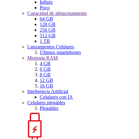
Infinix
Poco
Capacidad de almacenamiento
64 GB
128 GB
256 GB
512 GB
1 TB
Lanzamientos Celulares
Últimos smartphones
Memoria RAM
4 GB
6 GB
8 GB
12 GB
16 GB
Inteligencia Artificial
Celulares con IA
Celulares plegables
Plegables