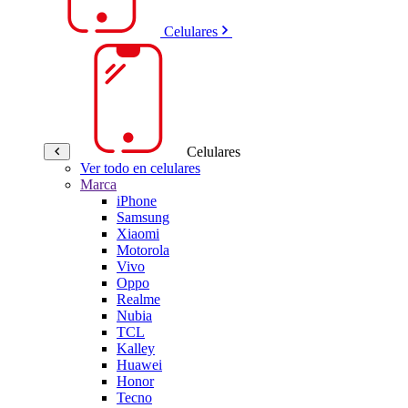
Celulares
Celulares
Ver todo en celulares
Marca
iPhone
Samsung
Xiaomi
Motorola
Vivo
Oppo
Realme
Nubia
TCL
Kalley
Huawei
Honor
Tecno