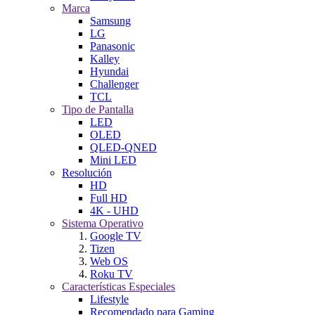
Marca
Samsung
LG
Panasonic
Kalley
Hyundai
Challenger
TCL
Tipo de Pantalla
LED
OLED
QLED-QNED
Mini LED
Resolución
HD
Full HD
4K - UHD
Sistema Operativo
Google TV
Tizen
Web OS
Roku TV
Características Especiales
Lifestyle
Recomendado para Gaming