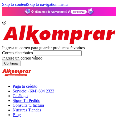
Skip to content
Skip to navigation menu
🥳 ¡Estamos de Aniversario! 🎉
Ver ofertas
Ingresa tu correo para guardar productos favoritos.
Correo electrónico
Ingrese un correo válido
Continuar
Paga tu crédito
Servicio: (604) 604 2323
Catálogo
Sigue Tu Pedido
Consulta tu factura
Nuestras Tiendas
Blog