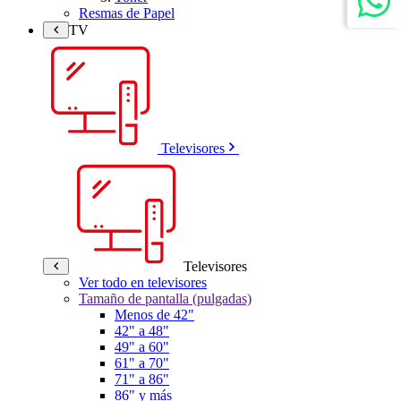
Resmas de Papel
TV
Televisores
Televisores
Ver todo en televisores
Tamaño de pantalla (pulgadas)
Menos de 42"
42" a 48"
49" a 60"
61" a 70"
71" a 86"
86" y más