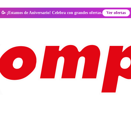
🥳 ¡Estamos de Aniversario! Celebra con grandes ofertas.
Ver ofertas