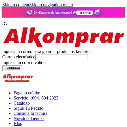
Skip to content
Skip to navigation menu
🥳 ¡Estamos de Aniversario! 🎉
Ver ofertas
Ingresa tu correo para guardar productos favoritos.
Correo electrónico
Ingrese un correo válido
Continuar
Paga tu crédito
Servicio: (604) 604 2323
Catálogo
Sigue Tu Pedido
Consulta tu factura
Nuestras Tiendas
Blog