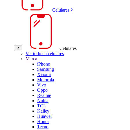
Celulares
Celulares
Ver todo en celulares
Marca
iPhone
Samsung
Xiaomi
Motorola
Vivo
Oppo
Realme
Nubia
TCL
Kalley
Huawei
Honor
Tecno