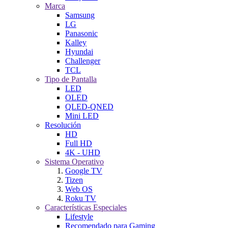
Marca
Samsung
LG
Panasonic
Kalley
Hyundai
Challenger
TCL
Tipo de Pantalla
LED
OLED
QLED-QNED
Mini LED
Resolución
HD
Full HD
4K - UHD
Sistema Operativo
Google TV
Tizen
Web OS
Roku TV
Características Especiales
Lifestyle
Recomendado para Gaming