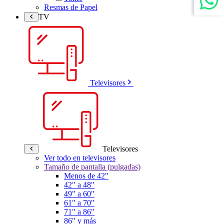
Resmas de Papel
TV
Televisores
Televisores
Ver todo en televisores
Tamaño de pantalla (pulgadas)
Menos de 42"
42" a 48"
49" a 60"
61" a 70"
71" a 86"
86" y más