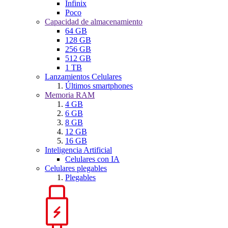
Infinix
Poco
Capacidad de almacenamiento
64 GB
128 GB
256 GB
512 GB
1 TB
Lanzamientos Celulares
Últimos smartphones
Memoria RAM
4 GB
6 GB
8 GB
12 GB
16 GB
Inteligencia Artificial
Celulares con IA
Celulares plegables
Plegables