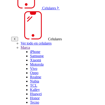
Celulares
Celulares
Ver todo en celulares
Marca
iPhone
Samsung
Xiaomi
Motorola
Vivo
Oppo
Realme
Nubia
TCL
Kalley
Huawei
Honor
Tecno