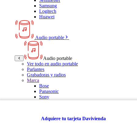
Sennheiser
Samsung
Logitech
Huawei
Audio portable
Audio portable
Ver todo en audio portable
Parlantes
Grabadoras y radios
Marca
Bose
Panasonic
Sony
LG
Samsung
Kalley
Adquiere tu tarjeta Davivienda
Multitech
JBL
VTA
TCL