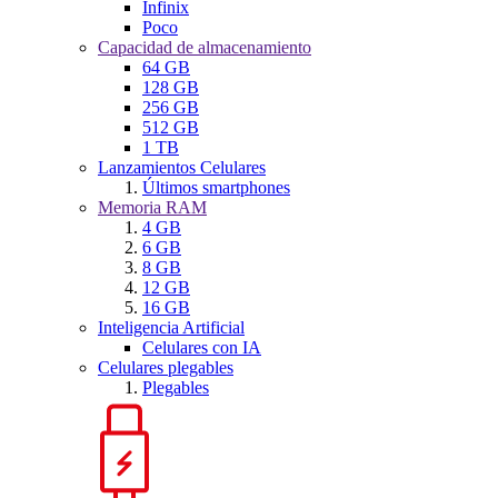
Infinix
Poco
Capacidad de almacenamiento
64 GB
128 GB
256 GB
512 GB
1 TB
Lanzamientos Celulares
Últimos smartphones
Memoria RAM
4 GB
6 GB
8 GB
12 GB
16 GB
Inteligencia Artificial
Celulares con IA
Celulares plegables
Plegables