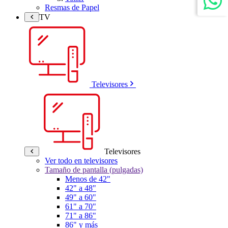
Resmas de Papel
TV
Televisores
Televisores
Ver todo en televisores
Tamaño de pantalla (pulgadas)
Menos de 42"
42" a 48"
49" a 60"
61" a 70"
71" a 86"
86" y más