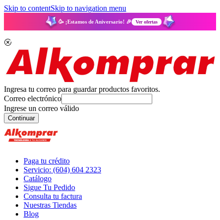
Skip to content
Skip to navigation menu
🥳 ¡Estamos de Aniversario! 🎉
Ver ofertas
Ingresa tu correo para guardar productos favoritos.
Correo electrónico
Ingrese un correo válido
Continuar
Paga tu crédito
Servicio: (604) 604 2323
Catálogo
Sigue Tu Pedido
Consulta tu factura
Nuestras Tiendas
Blog