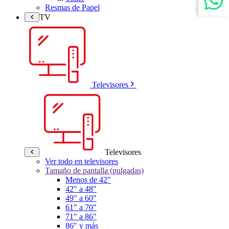
Resmas de Papel
TV
Televisores
Televisores
Ver todo en televisores
Tamaño de pantalla (pulgadas)
Menos de 42"
42" a 48"
49" a 60"
61" a 70"
71" a 86"
86" y más