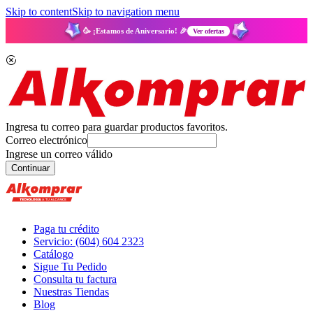
Skip to content
Skip to navigation menu
🥳 ¡Estamos de Aniversario! 🎉
Ver ofertas
Ingresa tu correo para guardar productos favoritos.
Correo electrónico
Ingrese un correo válido
Continuar
Paga tu crédito
Servicio: (604) 604 2323
Catálogo
Sigue Tu Pedido
Consulta tu factura
Nuestras Tiendas
Blog