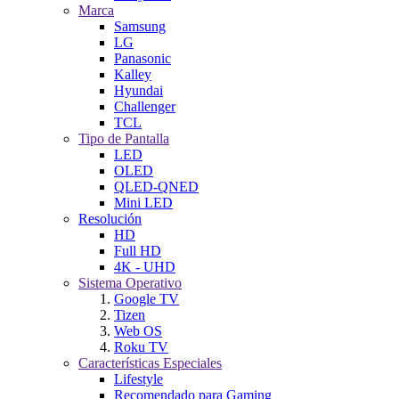
Marca
Samsung
LG
Panasonic
Kalley
Hyundai
Challenger
TCL
Tipo de Pantalla
LED
OLED
QLED-QNED
Mini LED
Resolución
HD
Full HD
4K - UHD
Sistema Operativo
Google TV
Tizen
Web OS
Roku TV
Características Especiales
Lifestyle
Recomendado para Gaming