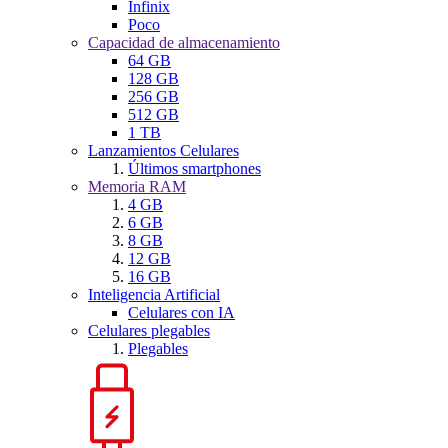
Infinix
Poco
Capacidad de almacenamiento
64 GB
128 GB
256 GB
512 GB
1 TB
Lanzamientos Celulares
Últimos smartphones
Memoria RAM
4 GB
6 GB
8 GB
12 GB
16 GB
Inteligencia Artificial
Celulares con IA
Celulares plegables
Plegables