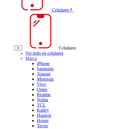
Celulares
Celulares
Ver todo en celulares
Marca
iPhone
Samsung
Xiaomi
Motorola
Vivo
Oppo
Realme
Nubia
TCL
Kalley
Huawei
Honor
Tecno