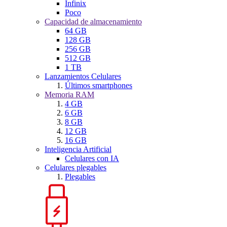
Infinix
Poco
Capacidad de almacenamiento
64 GB
128 GB
256 GB
512 GB
1 TB
Lanzamientos Celulares
Últimos smartphones
Memoria RAM
4 GB
6 GB
8 GB
12 GB
16 GB
Inteligencia Artificial
Celulares con IA
Celulares plegables
Plegables