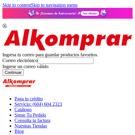
Skip to content
Skip to navigation menu
🥳 ¡Estamos de Aniversario! 🎉
Ver ofertas
Ingresa tu correo para guardar productos favoritos.
Correo electrónico
Ingrese un correo válido
Continuar
Paga tu crédito
Servicio: (604) 604 2323
Catálogo
Sigue Tu Pedido
Consulta tu factura
Nuestras Tiendas
Blog