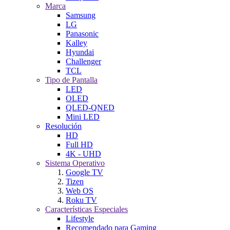
Marca
Samsung
LG
Panasonic
Kalley
Hyundai
Challenger
TCL
Tipo de Pantalla
LED
OLED
QLED-QNED
Mini LED
Resolución
HD
Full HD
4K - UHD
Sistema Operativo
Google TV
Tizen
Web OS
Roku TV
Características Especiales
Lifestyle
Recomendado para Gaming