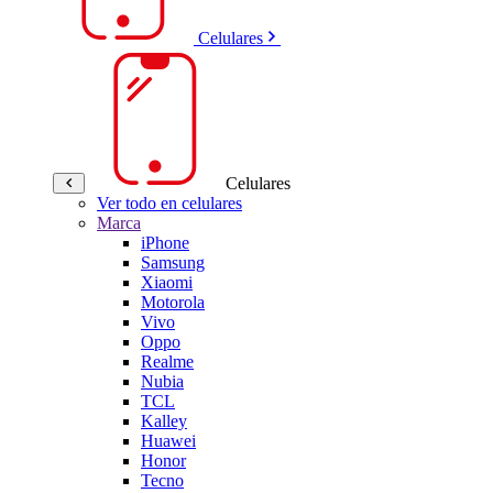
Celulares
Celulares
Ver todo en celulares
Marca
iPhone
Samsung
Xiaomi
Motorola
Vivo
Oppo
Realme
Nubia
TCL
Kalley
Huawei
Honor
Tecno