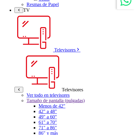
Resmas de Papel
TV
Televisores
Televisores
Ver todo en televisores
Tamaño de pantalla (pulgadas)
Menos de 42"
42" a 48"
49" a 60"
61" a 70"
71" a 86"
86" y más