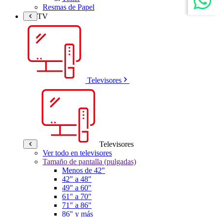
Resmas de Papel
TV
Televisores
Televisores
Ver todo en televisores
Tamaño de pantalla (pulgadas)
Menos de 42"
42" a 48"
49" a 60"
61" a 70"
71" a 86"
86" y más