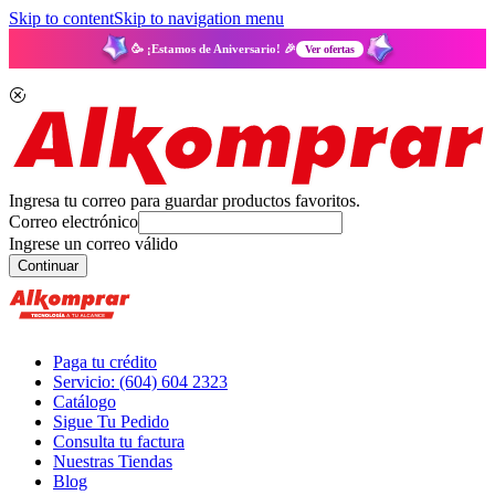
Skip to content
Skip to navigation menu
🥳 ¡Estamos de Aniversario! 🎉
Ver ofertas
Ingresa tu correo para guardar productos favoritos.
Correo electrónico
Ingrese un correo válido
Continuar
Paga tu crédito
Servicio: (604) 604 2323
Catálogo
Sigue Tu Pedido
Consulta tu factura
Nuestras Tiendas
Blog