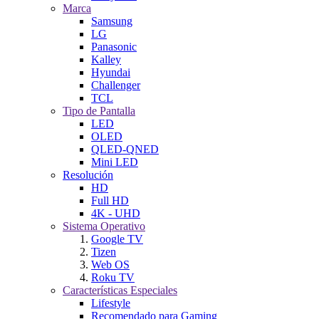
Marca
Samsung
LG
Panasonic
Kalley
Hyundai
Challenger
TCL
Tipo de Pantalla
LED
OLED
QLED-QNED
Mini LED
Resolución
HD
Full HD
4K - UHD
Sistema Operativo
Google TV
Tizen
Web OS
Roku TV
Características Especiales
Lifestyle
Recomendado para Gaming