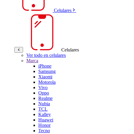
Celulares
Celulares
Ver todo en celulares
Marca
iPhone
Samsung
Xiaomi
Motorola
Vivo
Oppo
Realme
Nubia
TCL
Kalley
Huawei
Honor
Tecno