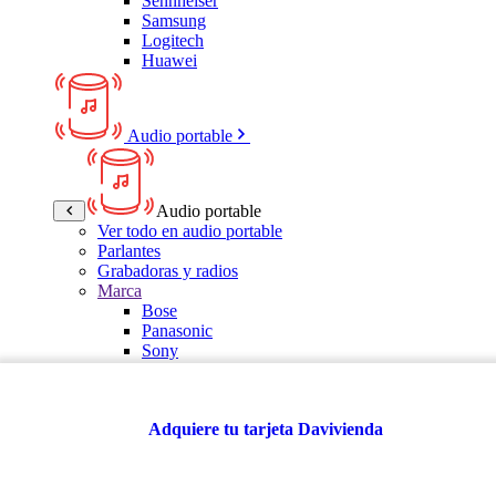
Sennheiser
Samsung
Logitech
Huawei
Audio portable
Audio portable
Ver todo en audio portable
Parlantes
Grabadoras y radios
Marca
Bose
Panasonic
Sony
LG
Samsung
Kalley
Adquiere tu tarjeta Davivienda
Multitech
JBL
VTA
TCL