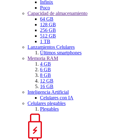
Infinix
Poco
Capacidad de almacenamiento
64 GB
128 GB
256 GB
512 GB
1 TB
Lanzamientos Celulares
Últimos smartphones
Memoria RAM
4 GB
6 GB
8 GB
12 GB
16 GB
Inteligencia Artificial
Celulares con IA
Celulares plegables
Plegables