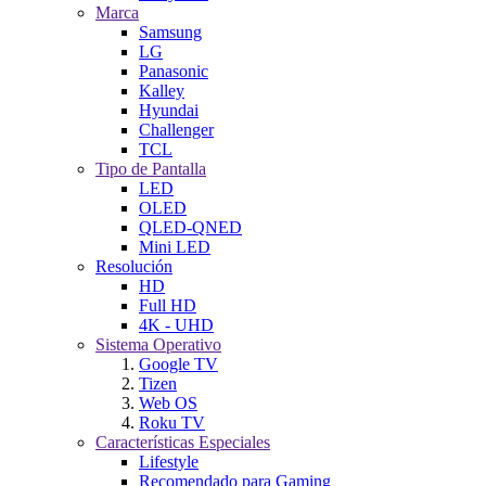
Marca
Samsung
LG
Panasonic
Kalley
Hyundai
Challenger
TCL
Tipo de Pantalla
LED
OLED
QLED-QNED
Mini LED
Resolución
HD
Full HD
4K - UHD
Sistema Operativo
Google TV
Tizen
Web OS
Roku TV
Características Especiales
Lifestyle
Recomendado para Gaming