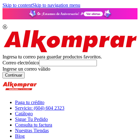
Skip to content
Skip to navigation menu
🥳 ¡Estamos de Aniversario! 🎉
Ver ofertas
Ingresa tu correo para guardar productos favoritos.
Correo electrónico
Ingrese un correo válido
Continuar
Paga tu crédito
Servicio: (604) 604 2323
Catálogo
Sigue Tu Pedido
Consulta tu factura
Nuestras Tiendas
Blog