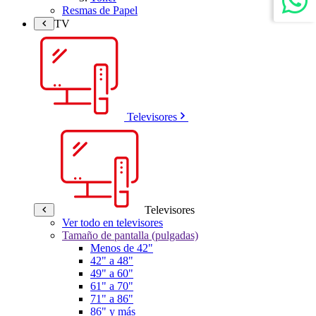
Resmas de Papel
TV
Televisores
Televisores
Ver todo en televisores
Tamaño de pantalla (pulgadas)
Menos de 42"
42" a 48"
49" a 60"
61" a 70"
71" a 86"
86" y más