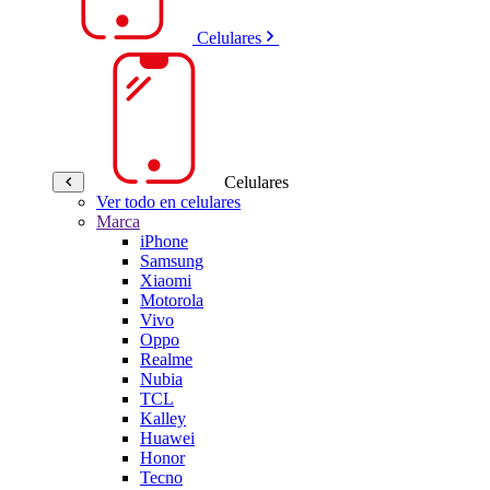
Celulares
Celulares
Ver todo en celulares
Marca
iPhone
Samsung
Xiaomi
Motorola
Vivo
Oppo
Realme
Nubia
TCL
Kalley
Huawei
Honor
Tecno