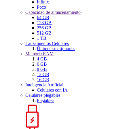
Infinix
Poco
Capacidad de almacenamiento
64 GB
128 GB
256 GB
512 GB
1 TB
Lanzamientos Celulares
Últimos smartphones
Memoria RAM
4 GB
6 GB
8 GB
12 GB
16 GB
Inteligencia Artificial
Celulares con IA
Celulares plegables
Plegables