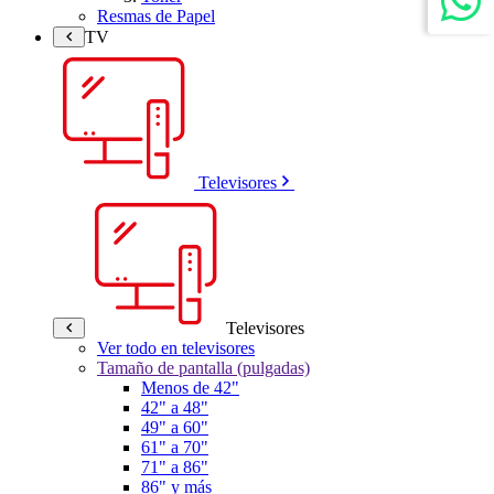
Resmas de Papel
TV
Televisores
Televisores
Ver todo en televisores
Tamaño de pantalla (pulgadas)
Menos de 42"
42" a 48"
49" a 60"
61" a 70"
71" a 86"
86" y más