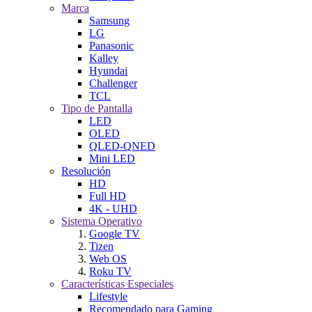
Marca
Samsung
LG
Panasonic
Kalley
Hyundai
Challenger
TCL
Tipo de Pantalla
LED
OLED
QLED-QNED
Mini LED
Resolución
HD
Full HD
4K - UHD
Sistema Operativo
Google TV
Tizen
Web OS
Roku TV
Características Especiales
Lifestyle
Recomendado para Gaming