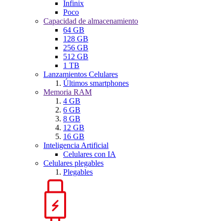
Infinix
Poco
Capacidad de almacenamiento
64 GB
128 GB
256 GB
512 GB
1 TB
Lanzamientos Celulares
Últimos smartphones
Memoria RAM
4 GB
6 GB
8 GB
12 GB
16 GB
Inteligencia Artificial
Celulares con IA
Celulares plegables
Plegables