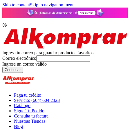
Skip to content
Skip to navigation menu
🥳 ¡Estamos de Aniversario! 🎉
Ver ofertas
Ingresa tu correo para guardar productos favoritos.
Correo electrónico
Ingrese un correo válido
Continuar
Paga tu crédito
Servicio: (604) 604 2323
Catálogo
Sigue Tu Pedido
Consulta tu factura
Nuestras Tiendas
Blog