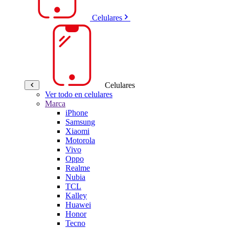
Celulares
Celulares
Ver todo en celulares
Marca
iPhone
Samsung
Xiaomi
Motorola
Vivo
Oppo
Realme
Nubia
TCL
Kalley
Huawei
Honor
Tecno