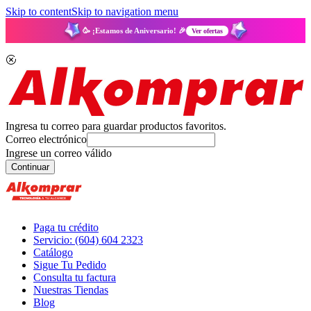
Skip to content
Skip to navigation menu
🥳 ¡Estamos de Aniversario! 🎉
Ver ofertas
Ingresa tu correo para guardar productos favoritos.
Correo electrónico
Ingrese un correo válido
Continuar
Paga tu crédito
Servicio: (604) 604 2323
Catálogo
Sigue Tu Pedido
Consulta tu factura
Nuestras Tiendas
Blog