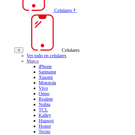
Celulares
Celulares
Ver todo en celulares
Marca
iPhone
Samsung
Xiaomi
Motorola
Vivo
Oppo
Realme
Nubia
TCL
Kalley
Huawei
Honor
Tecno