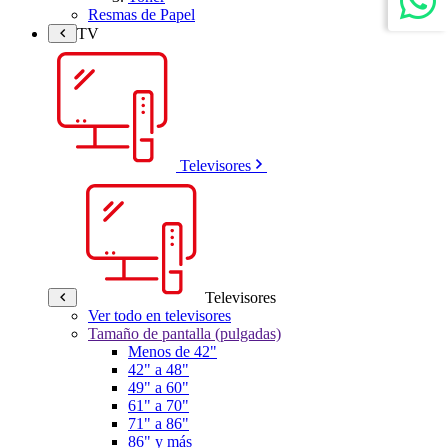
Resmas de Papel
TV
Televisores
Televisores
Ver todo en televisores
Tamaño de pantalla (pulgadas)
Menos de 42"
42" a 48"
49" a 60"
61" a 70"
71" a 86"
86" y más