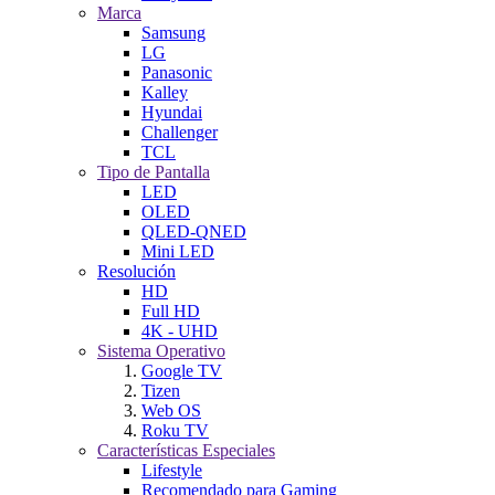
Marca
Samsung
LG
Panasonic
Kalley
Hyundai
Challenger
TCL
Tipo de Pantalla
LED
OLED
QLED-QNED
Mini LED
Resolución
HD
Full HD
4K - UHD
Sistema Operativo
Google TV
Tizen
Web OS
Roku TV
Características Especiales
Lifestyle
Recomendado para Gaming