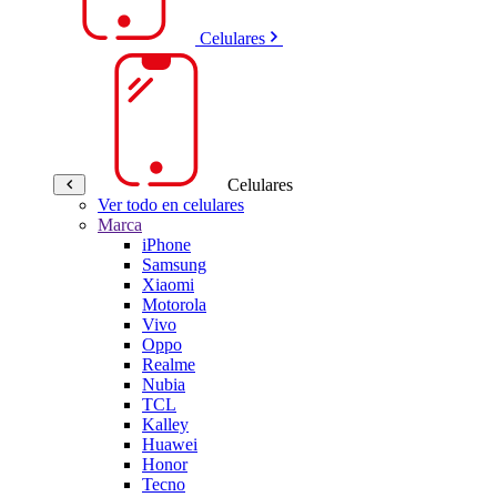
Celulares
Celulares
Ver todo en celulares
Marca
iPhone
Samsung
Xiaomi
Motorola
Vivo
Oppo
Realme
Nubia
TCL
Kalley
Huawei
Honor
Tecno