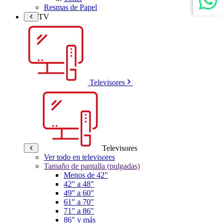
Resmas de Papel
TV
Televisores
Televisores
Ver todo en televisores
Tamaño de pantalla (pulgadas)
Menos de 42"
42" a 48"
49" a 60"
61" a 70"
71" a 86"
86" y más