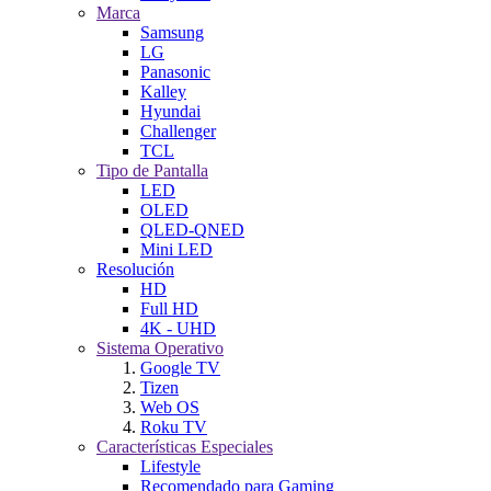
Marca
Samsung
LG
Panasonic
Kalley
Hyundai
Challenger
TCL
Tipo de Pantalla
LED
OLED
QLED-QNED
Mini LED
Resolución
HD
Full HD
4K - UHD
Sistema Operativo
Google TV
Tizen
Web OS
Roku TV
Características Especiales
Lifestyle
Recomendado para Gaming