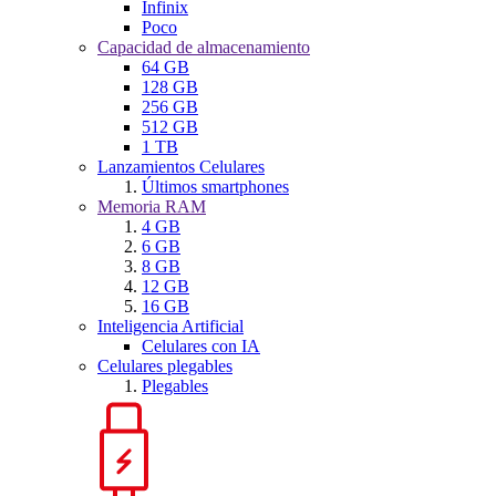
Infinix
Poco
Capacidad de almacenamiento
64 GB
128 GB
256 GB
512 GB
1 TB
Lanzamientos Celulares
Últimos smartphones
Memoria RAM
4 GB
6 GB
8 GB
12 GB
16 GB
Inteligencia Artificial
Celulares con IA
Celulares plegables
Plegables