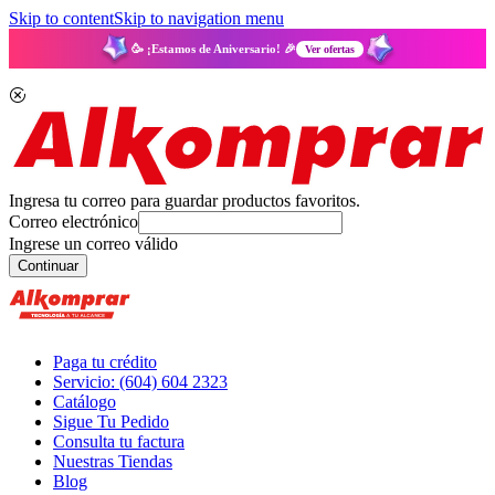
Skip to content
Skip to navigation menu
🥳 ¡Estamos de Aniversario! 🎉
Ver ofertas
Ingresa tu correo para guardar productos favoritos.
Correo electrónico
Ingrese un correo válido
Continuar
Paga tu crédito
Servicio: (604) 604 2323
Catálogo
Sigue Tu Pedido
Consulta tu factura
Nuestras Tiendas
Blog