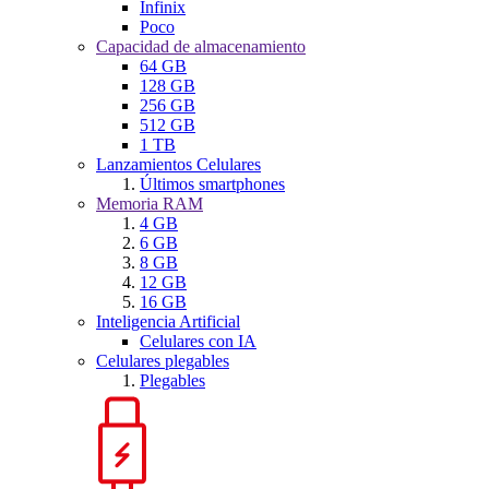
Infinix
Poco
Capacidad de almacenamiento
64 GB
128 GB
256 GB
512 GB
1 TB
Lanzamientos Celulares
Últimos smartphones
Memoria RAM
4 GB
6 GB
8 GB
12 GB
16 GB
Inteligencia Artificial
Celulares con IA
Celulares plegables
Plegables