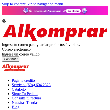
Skip to content
Skip to navigation menu
🥳 ¡Estamos de Aniversario! 🎉
Ver ofertas
Ingresa tu correo para guardar productos favoritos.
Correo electrónico
Ingrese un correo válido
Continuar
Paga tu crédito
Servicio: (604) 604 2323
Catálogo
Sigue Tu Pedido
Consulta tu factura
Nuestras Tiendas
Blog