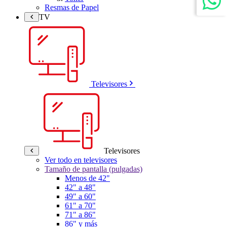
Resmas de Papel
TV
Televisores
Televisores
Ver todo en televisores
Tamaño de pantalla (pulgadas)
Menos de 42"
42" a 48"
49" a 60"
61" a 70"
71" a 86"
86" y más