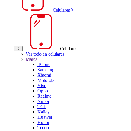
Celulares
Celulares
Ver todo en celulares
Marca
iPhone
Samsung
Xiaomi
Motorola
Vivo
Oppo
Realme
Nubia
TCL
Kalley
Huawei
Honor
Tecno