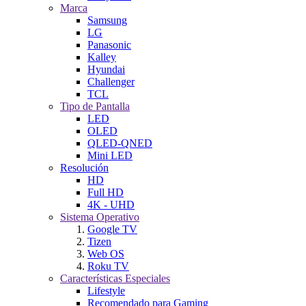
Marca
Samsung
LG
Panasonic
Kalley
Hyundai
Challenger
TCL
Tipo de Pantalla
LED
OLED
QLED-QNED
Mini LED
Resolución
HD
Full HD
4K - UHD
Sistema Operativo
Google TV
Tizen
Web OS
Roku TV
Características Especiales
Lifestyle
Recomendado para Gaming