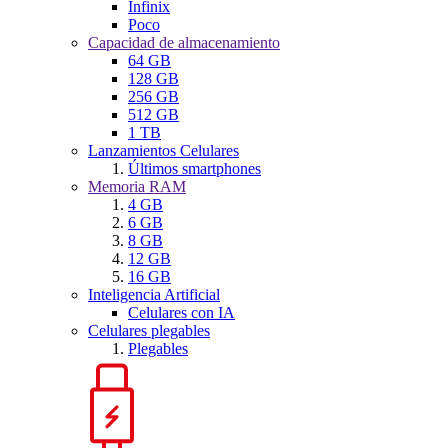
Infinix
Poco
Capacidad de almacenamiento
64 GB
128 GB
256 GB
512 GB
1 TB
Lanzamientos Celulares
Últimos smartphones
Memoria RAM
4 GB
6 GB
8 GB
12 GB
16 GB
Inteligencia Artificial
Celulares con IA
Celulares plegables
Plegables