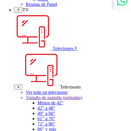
Resmas de Papel
TV
Televisores
Televisores
Ver todo en televisores
Tamaño de pantalla (pulgadas)
Menos de 42"
42" a 48"
49" a 60"
61" a 70"
71" a 86"
86" y más