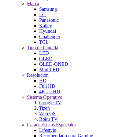
Marca
Samsung
LG
Panasonic
Kalley
Hyundai
Challenger
TCL
Tipo de Pantalla
LED
OLED
QLED-QNED
Mini LED
Resolución
HD
Full HD
4K - UHD
Sistema Operativo
Google TV
Tizen
Web OS
Roku TV
Características Especiales
Lifestyle
Recomendado para Gaming