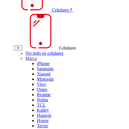
Celulares
Celulares
Ver todo en celulares
Marca
iPhone
Samsung
Xiaomi
Motorola
Vivo
Oppo
Realme
Nubia
TCL
Kalley
Huawei
Honor
Tecno