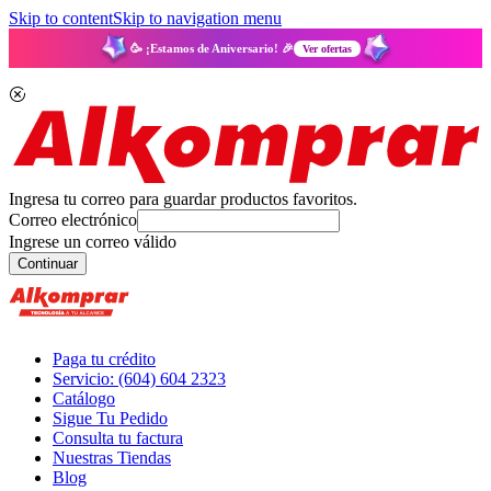
Skip to content
Skip to navigation menu
🥳 ¡Estamos de Aniversario! 🎉
Ver ofertas
Ingresa tu correo para guardar productos favoritos.
Correo electrónico
Ingrese un correo válido
Continuar
Paga tu crédito
Servicio: (604) 604 2323
Catálogo
Sigue Tu Pedido
Consulta tu factura
Nuestras Tiendas
Blog