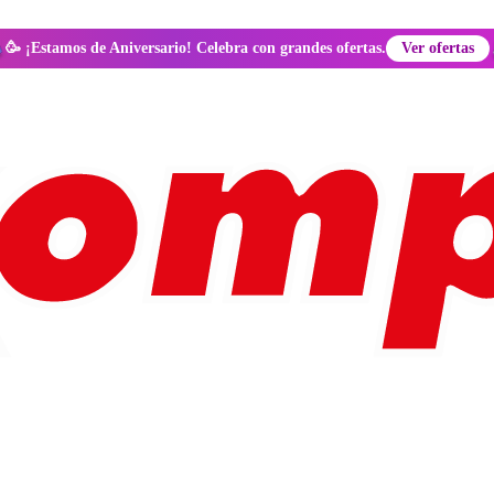
🥳 ¡Estamos de Aniversario! Celebra con grandes ofertas.
Ver ofertas