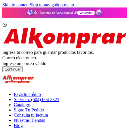
Skip to content
Skip to navigation menu
🥳 ¡Estamos de Aniversario! 🎉
Ver ofertas
Ingresa tu correo para guardar productos favoritos.
Correo electrónico
Ingrese un correo válido
Continuar
Paga tu crédito
Servicio: (604) 604 2323
Catálogo
Sigue Tu Pedido
Consulta tu factura
Nuestras Tiendas
Blog