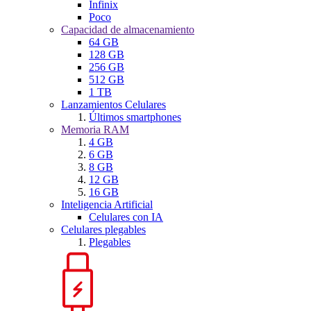
Infinix
Poco
Capacidad de almacenamiento
64 GB
128 GB
256 GB
512 GB
1 TB
Lanzamientos Celulares
Últimos smartphones
Memoria RAM
4 GB
6 GB
8 GB
12 GB
16 GB
Inteligencia Artificial
Celulares con IA
Celulares plegables
Plegables