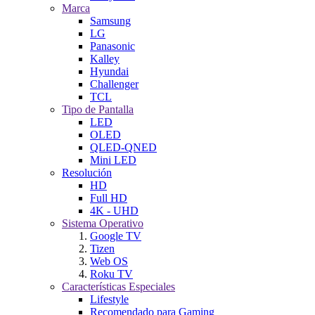
Marca
Samsung
LG
Panasonic
Kalley
Hyundai
Challenger
TCL
Tipo de Pantalla
LED
OLED
QLED-QNED
Mini LED
Resolución
HD
Full HD
4K - UHD
Sistema Operativo
Google TV
Tizen
Web OS
Roku TV
Características Especiales
Lifestyle
Recomendado para Gaming