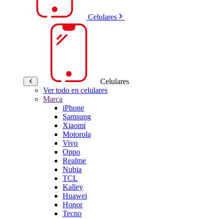
Celulares
Celulares
Ver todo en celulares
Marca
iPhone
Samsung
Xiaomi
Motorola
Vivo
Oppo
Realme
Nubia
TCL
Kalley
Huawei
Honor
Tecno