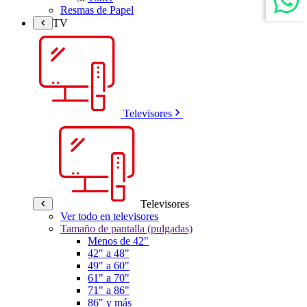
Resmas de Papel
TV
Televisores
Televisores
Ver todo en televisores
Tamaño de pantalla (pulgadas)
Menos de 42"
42" a 48"
49" a 60"
61" a 70"
71" a 86"
86" y más