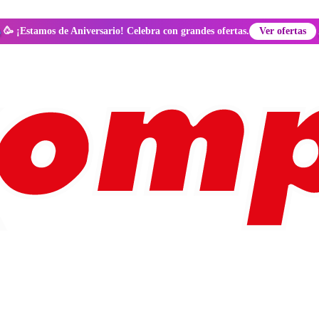
🥳 ¡Estamos de Aniversario! Celebra con grandes ofertas.
Ver ofertas