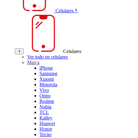
Celulares
Celulares
Ver todo en celulares
Marca
iPhone
Samsung
Xiaomi
Motorola
Vivo
Oppo
Realme
Nubia
TCL
Kalley
Huawei
Honor
Tecno