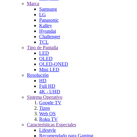
Marca
Samsung
LG
Panasonic
Kalley
Hyundai
Challenger
TCL
Tipo de Pantalla
LED
OLED
QLED-QNED
Mini LED
Resolución
HD
Full HD
4K - UHD
Sistema Operativo
Google TV
Tizen
Web OS
Roku TV
Características Especiales
Lifestyle
Recomendado para Gaming