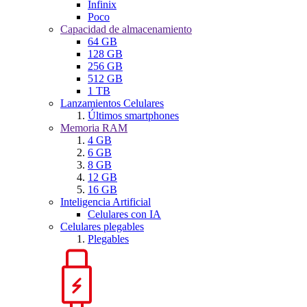
Infinix
Poco
Capacidad de almacenamiento
64 GB
128 GB
256 GB
512 GB
1 TB
Lanzamientos Celulares
Últimos smartphones
Memoria RAM
4 GB
6 GB
8 GB
12 GB
16 GB
Inteligencia Artificial
Celulares con IA
Celulares plegables
Plegables