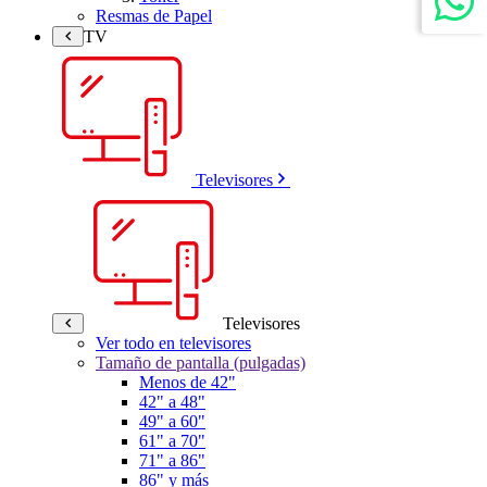
Resmas de Papel
TV
Televisores
Televisores
Ver todo en televisores
Tamaño de pantalla (pulgadas)
Menos de 42"
42" a 48"
49" a 60"
61" a 70"
71" a 86"
86" y más