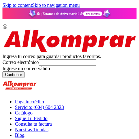
Skip to content
Skip to navigation menu
🥳 ¡Estamos de Aniversario! 🎉
Ver ofertas
Ingresa tu correo para guardar productos favoritos.
Correo electrónico
Ingrese un correo válido
Continuar
Paga tu crédito
Servicio: (604) 604 2323
Catálogo
Sigue Tu Pedido
Consulta tu factura
Nuestras Tiendas
Blog