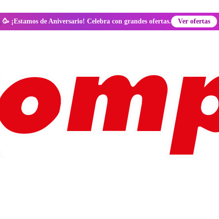
🥳 ¡Estamos de Aniversario! Celebra con grandes ofertas.
Ver ofertas