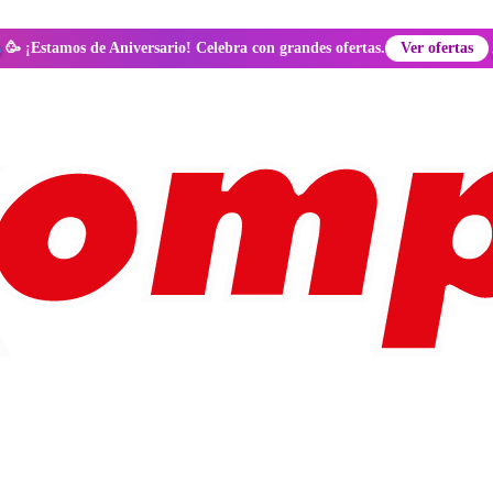
🥳 ¡Estamos de Aniversario! Celebra con grandes ofertas.
Ver ofertas