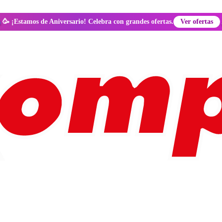
🥳 ¡Estamos de Aniversario! Celebra con grandes ofertas.
Ver ofertas