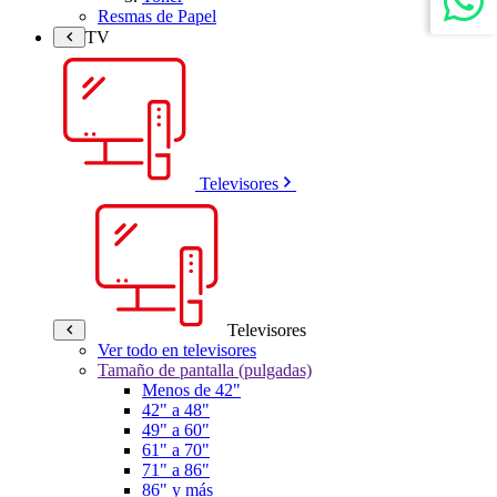
Resmas de Papel
TV
Televisores
Televisores
Ver todo en televisores
Tamaño de pantalla (pulgadas)
Menos de 42"
42" a 48"
49" a 60"
61" a 70"
71" a 86"
86" y más