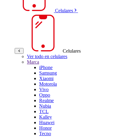
Celulares
Celulares
Ver todo en celulares
Marca
iPhone
Samsung
Xiaomi
Motorola
Vivo
Oppo
Realme
Nubia
TCL
Kalley
Huawei
Honor
Tecno