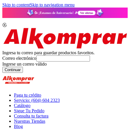
Skip to content
Skip to navigation menu
🥳 ¡Estamos de Aniversario! 🎉
Ver ofertas
Ingresa tu correo para guardar productos favoritos.
Correo electrónico
Ingrese un correo válido
Continuar
Paga tu crédito
Servicio: (604) 604 2323
Catálogo
Sigue Tu Pedido
Consulta tu factura
Nuestras Tiendas
Blog