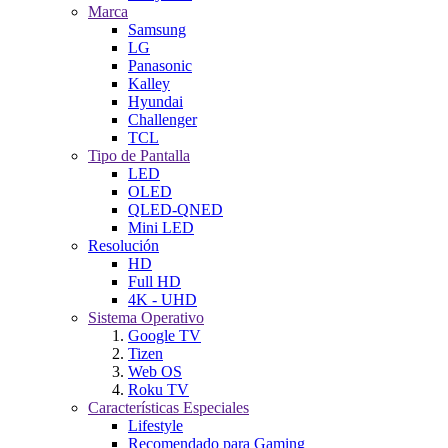
Marca
Samsung
LG
Panasonic
Kalley
Hyundai
Challenger
TCL
Tipo de Pantalla
LED
OLED
QLED-QNED
Mini LED
Resolución
HD
Full HD
4K - UHD
Sistema Operativo
Google TV
Tizen
Web OS
Roku TV
Características Especiales
Lifestyle
Recomendado para Gaming