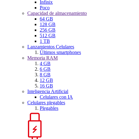
Infinix
Poco
Capacidad de almacenamiento
64 GB
128 GB
256 GB
512 GB
1 TB
Lanzamientos Celulares
Últimos smartphones
Memoria RAM
4 GB
6 GB
8 GB
12 GB
16 GB
Inteligencia Artificial
Celulares con IA
Celulares plegables
Plegables