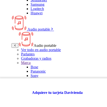
Sennheiser
Samsung
Logitech
Huawei
Audio portable
Audio portable
Ver todo en audio portable
Parlantes
Grabadoras y radios
Marca
Bose
Panasonic
Sony
LG
Samsung
Kalley
Adquiere tu tarjeta Davivienda
Multitech
JBL
VTA
TCL