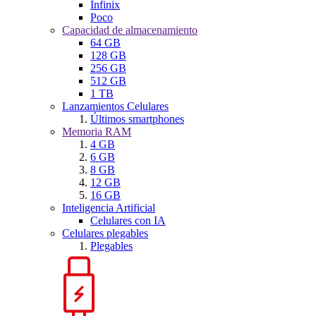
Infinix
Poco
Capacidad de almacenamiento
64 GB
128 GB
256 GB
512 GB
1 TB
Lanzamientos Celulares
Últimos smartphones
Memoria RAM
4 GB
6 GB
8 GB
12 GB
16 GB
Inteligencia Artificial
Celulares con IA
Celulares plegables
Plegables