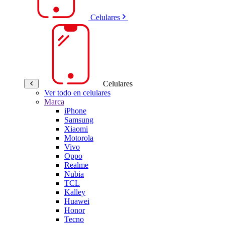
Celulares
Celulares
Ver todo en celulares
Marca
iPhone
Samsung
Xiaomi
Motorola
Vivo
Oppo
Realme
Nubia
TCL
Kalley
Huawei
Honor
Tecno