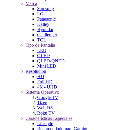
Marca
Samsung
LG
Panasonic
Kalley
Hyundai
Challenger
TCL
Tipo de Pantalla
LED
OLED
QLED-QNED
Mini LED
Resolución
HD
Full HD
4K - UHD
Sistema Operativo
Google TV
Tizen
Web OS
Roku TV
Características Especiales
Lifestyle
Recomendado para Gaming