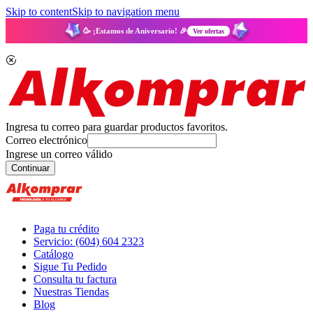
Skip to content
Skip to navigation menu
🥳 ¡Estamos de Aniversario! 🎉
Ver ofertas
Ingresa tu correo para guardar productos favoritos.
Correo electrónico
Ingrese un correo válido
Continuar
Paga tu crédito
Servicio: (604) 604 2323
Catálogo
Sigue Tu Pedido
Consulta tu factura
Nuestras Tiendas
Blog