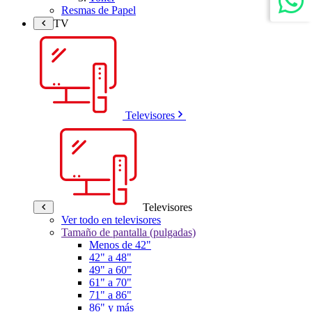
Resmas de Papel
TV
Televisores
Televisores
Ver todo en televisores
Tamaño de pantalla (pulgadas)
Menos de 42"
42" a 48"
49" a 60"
61" a 70"
71" a 86"
86" y más