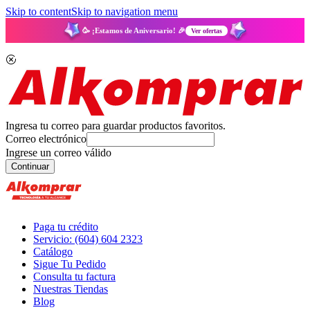
Skip to content
Skip to navigation menu
🥳 ¡Estamos de Aniversario! 🎉
Ver ofertas
Ingresa tu correo para guardar productos favoritos.
Correo electrónico
Ingrese un correo válido
Continuar
Paga tu crédito
Servicio: (604) 604 2323
Catálogo
Sigue Tu Pedido
Consulta tu factura
Nuestras Tiendas
Blog