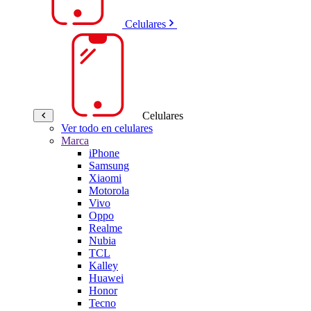
Celulares
Celulares
Ver todo en celulares
Marca
iPhone
Samsung
Xiaomi
Motorola
Vivo
Oppo
Realme
Nubia
TCL
Kalley
Huawei
Honor
Tecno