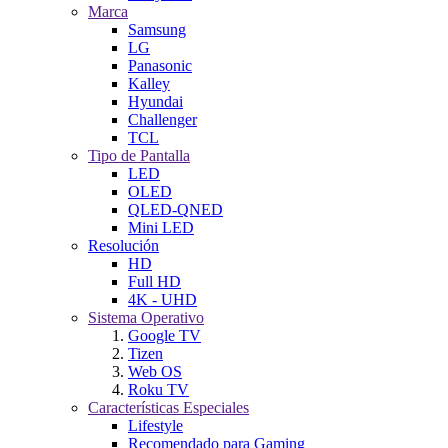
Marca
Samsung
LG
Panasonic
Kalley
Hyundai
Challenger
TCL
Tipo de Pantalla
LED
OLED
QLED-QNED
Mini LED
Resolución
HD
Full HD
4K - UHD
Sistema Operativo
Google TV
Tizen
Web OS
Roku TV
Características Especiales
Lifestyle
Recomendado para Gaming