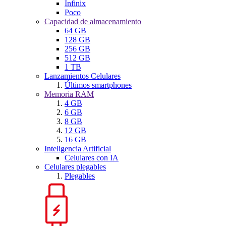
Infinix
Poco
Capacidad de almacenamiento
64 GB
128 GB
256 GB
512 GB
1 TB
Lanzamientos Celulares
Últimos smartphones
Memoria RAM
4 GB
6 GB
8 GB
12 GB
16 GB
Inteligencia Artificial
Celulares con IA
Celulares plegables
Plegables