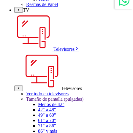
Resmas de Papel
TV
Televisores
Televisores
Ver todo en televisores
Tamaño de pantalla (pulgadas)
Menos de 42"
42" a 48"
49" a 60"
61" a 70"
71" a 86"
86" y más