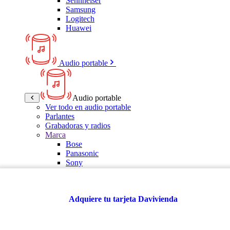
Sennheiser
Samsung
Logitech
Huawei
Audio portable
Audio portable
Ver todo en audio portable
Parlantes
Grabadoras y radios
Marca
Bose
Panasonic
Sony
LG
Samsung
Kalley
Adquiere tu tarjeta Davivienda
Multitech
JBL
VTA
TCL