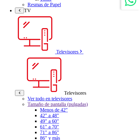
Resmas de Papel
TV
Televisores
Televisores
Ver todo en televisores
Tamaño de pantalla (pulgadas)
Menos de 42"
42" a 48"
49" a 60"
61" a 70"
71" a 86"
86" y más