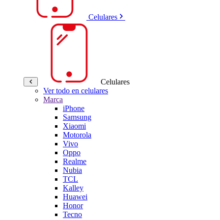
Celulares
Celulares
Ver todo en celulares
Marca
iPhone
Samsung
Xiaomi
Motorola
Vivo
Oppo
Realme
Nubia
TCL
Kalley
Huawei
Honor
Tecno