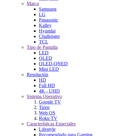
Marca
Samsung
LG
Panasonic
Kalley
Hyundai
Challenger
TCL
Tipo de Pantalla
LED
OLED
QLED-QNED
Mini LED
Resolución
HD
Full HD
4K - UHD
Sistema Operativo
Google TV
Tizen
Web OS
Roku TV
Características Especiales
Lifestyle
Recomendado para Gaming