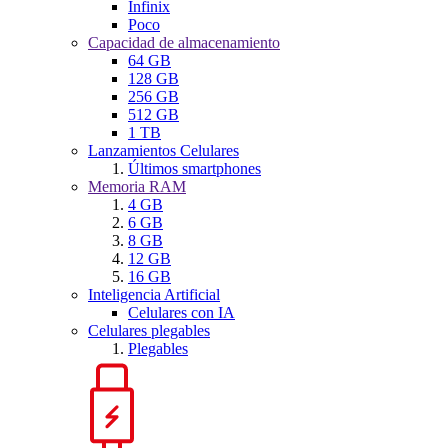
Infinix
Poco
Capacidad de almacenamiento
64 GB
128 GB
256 GB
512 GB
1 TB
Lanzamientos Celulares
Últimos smartphones
Memoria RAM
4 GB
6 GB
8 GB
12 GB
16 GB
Inteligencia Artificial
Celulares con IA
Celulares plegables
Plegables