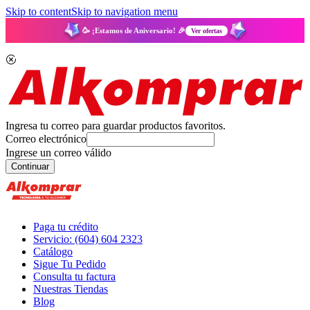
Skip to content
Skip to navigation menu
🥳 ¡Estamos de Aniversario! 🎉
Ver ofertas
Ingresa tu correo para guardar productos favoritos.
Correo electrónico
Ingrese un correo válido
Continuar
Paga tu crédito
Servicio: (604) 604 2323
Catálogo
Sigue Tu Pedido
Consulta tu factura
Nuestras Tiendas
Blog