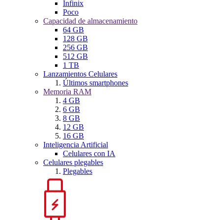
Infinix
Poco
Capacidad de almacenamiento
64 GB
128 GB
256 GB
512 GB
1 TB
Lanzamientos Celulares
Últimos smartphones
Memoria RAM
4 GB
6 GB
8 GB
12 GB
16 GB
Inteligencia Artificial
Celulares con IA
Celulares plegables
Plegables