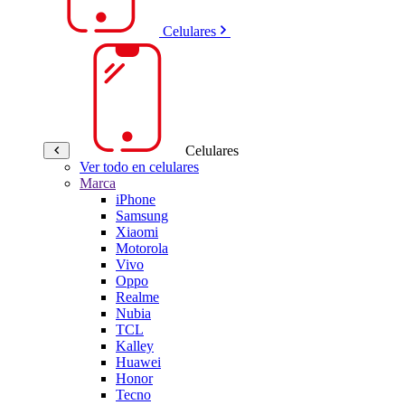
Celulares
Celulares
Ver todo en celulares
Marca
iPhone
Samsung
Xiaomi
Motorola
Vivo
Oppo
Realme
Nubia
TCL
Kalley
Huawei
Honor
Tecno