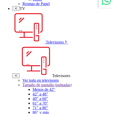
Resmas de Papel
TV
Televisores
Televisores
Ver todo en televisores
Tamaño de pantalla (pulgadas)
Menos de 42"
42" a 48"
49" a 60"
61" a 70"
71" a 86"
86" y más