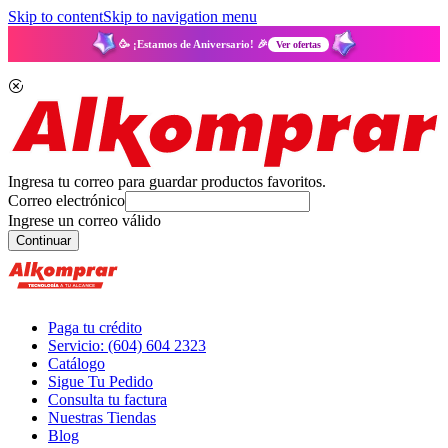
Skip to content
Skip to navigation menu
🥳 ¡Estamos de Aniversario! 🎉
Ver ofertas
Ingresa tu correo para guardar productos favoritos.
Correo electrónico
Ingrese un correo válido
Continuar
Paga tu crédito
Servicio: (604) 604 2323
Catálogo
Sigue Tu Pedido
Consulta tu factura
Nuestras Tiendas
Blog