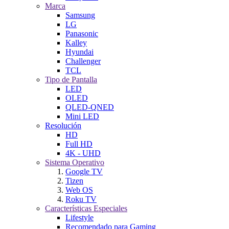
Marca
Samsung
LG
Panasonic
Kalley
Hyundai
Challenger
TCL
Tipo de Pantalla
LED
OLED
QLED-QNED
Mini LED
Resolución
HD
Full HD
4K - UHD
Sistema Operativo
Google TV
Tizen
Web OS
Roku TV
Características Especiales
Lifestyle
Recomendado para Gaming