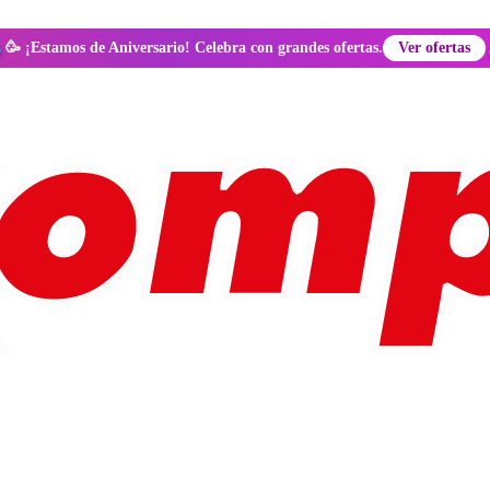
🥳 ¡Estamos de Aniversario! Celebra con grandes ofertas.
Ver ofertas